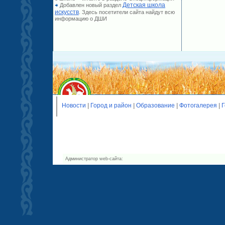
Детская школа
Добавлен новый раздел
искусств
. Здесь посетители сайта найдут всю
информацию о ДШИ
Новости
|
Город и район
|
Образование
|
Фотогалерея
|
Г
Администратор web-сайта: