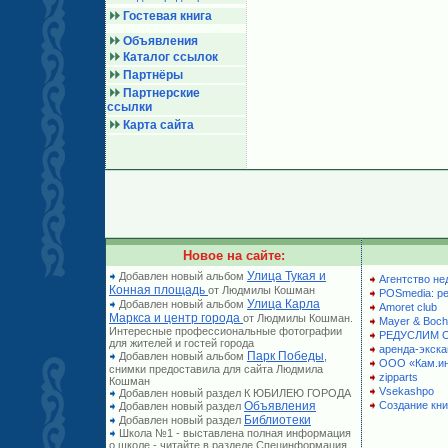
Гостевая книга
Объявления
Каталог ссылок
Партнёры
Партнерские
ссылки
Карта сайта
Новое на сайте:
Улица Тукая и
Добавлен новый альбом
Агентство не
Конная площадь
от Людмилы Кошман
POSmedia: р
Улица Карла
Добавлен новый альбом
Amoret club
Маркса и центр города
от Людмилы Кошман.
Mayer & Boch
Интересные профессиональные фотографии
РЕДУСЛИМ 
для жителей и гостей города
аренда-экска
Парк Победы
Добавлен новый альбом
,
ООО «Кам.и
снимки предоставила для сайта Людмила
zipparts
Кошман
Vsekashpo
Добавлен новый раздел К ЮБИЛЕЮ ГОРОДА
Объявления
Создание кни
Добавлен новый раздел
Библиотеки
Добавлен новый раздел
Школа №1 - выставлена полная информация
о школе - читайте в разделе Специнформация