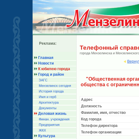
Реклама:
Телефонный справ
города Мензелинска и Мензелинског
Главная
Верну
Новости
К юбилею города
Город и район
"Общественная орга
ЗАГС
общества с ограничен
Мензелинск сегодня
История города
Имя и герб
Адрес
Архитектура
Должность
Документы
Фамилия, имя, отчество
Деловая жизнь
Код города
Финан. учреждения
Предприятия
Телефон директора
ЖКХ
Телефон организации
Культура