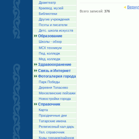
Драмтеатр
Верну
Краевед. музей
Всего записей:
376
Библиотеки
Другие учреждения
Поэты и писатели
Детс. школа искусств
Образование
Школы - обзор
МСХ техникум
Пед. колледж
Мед. колледж
Здравоохранение
Связь и Интернет
Фотогалерея города
Парк Победы
Деревня Топасево
Мензелинские пейзажи
Новостройки города
Справочник
Карта
Праздничные дни
Татарские имена
Религиозный кал-дарь
Тел. справочник
Коды городов/райoнов