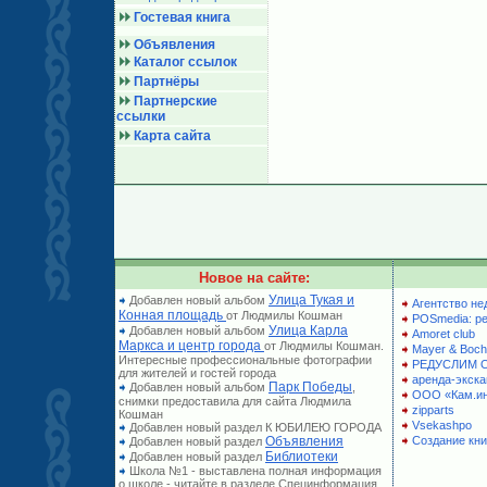
Гостевая книга
Объявления
Каталог ссылок
Партнёры
Партнерские
ссылки
Карта сайта
Новое на сайте:
Улица Тукая и
Добавлен новый альбом
Агентство не
Конная площадь
от Людмилы Кошман
POSmedia: р
Улица Карла
Добавлен новый альбом
Amoret club
Маркса и центр города
от Людмилы Кошман.
Mayer & Boch
Интересные профессиональные фотографии
РЕДУСЛИМ 
для жителей и гостей города
аренда-экска
Парк Победы
Добавлен новый альбом
,
ООО «Кам.и
снимки предоставила для сайта Людмила
zipparts
Кошман
Vsekashpo
Добавлен новый раздел К ЮБИЛЕЮ ГОРОДА
Объявления
Создание кни
Добавлен новый раздел
Библиотеки
Добавлен новый раздел
Школа №1 - выставлена полная информация
о школе - читайте в разделе Специнформация