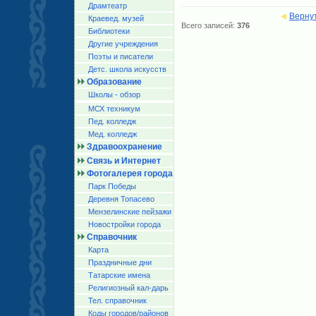
Драмтеатр
Верну
Краевед. музей
Всего записей:
376
Библиотеки
Другие учреждения
Поэты и писатели
Детс. школа искусств
Образование
Школы - обзор
МСХ техникум
Пед. колледж
Мед. колледж
Здравоохранение
Связь и Интернет
Фотогалерея города
Парк Победы
Деревня Топасево
Мензелинские пейзажи
Новостройки города
Справочник
Карта
Праздничные дни
Татарские имена
Религиозный кал-дарь
Тел. справочник
Коды городов/райoнов