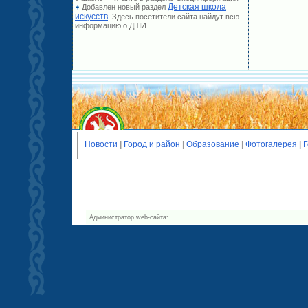
Детская школа
Добавлен новый раздел
искусств
. Здесь посетители сайта найдут всю
информацию о ДШИ
Новости
|
Город и район
|
Образование
|
Фотогалерея
|
Г
Администратор web-сайта: