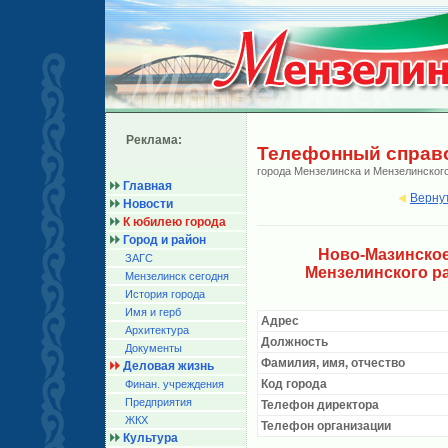
Реклама:
Телефонный справ
города Мензелинска и Мензелинског
Главная
Верну
Новости
К юбилею города
Город и район
Ново-Мазинско
ЗАГС
Мензелинского р
Мензелинск сегодня
История города
Имя и герб
Адрес
Архитектура
Должность
Документы
Фамилия, имя, отчество
Деловая жизнь
Код города
Финан. учреждения
Предприятия
Телефон директора
ЖКХ
Телефон организации
Культура