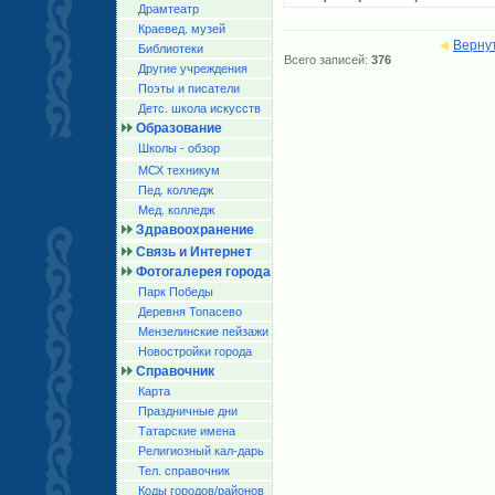
Драмтеатр
Краевед. музей
Верну
Библиотеки
Всего записей:
376
Другие учреждения
Поэты и писатели
Детс. школа искусств
Образование
Школы - обзор
МСХ техникум
Пед. колледж
Мед. колледж
Здравоохранение
Связь и Интернет
Фотогалерея города
Парк Победы
Деревня Топасево
Мензелинские пейзажи
Новостройки города
Справочник
Карта
Праздничные дни
Татарские имена
Религиозный кал-дарь
Тел. справочник
Коды городов/райoнов