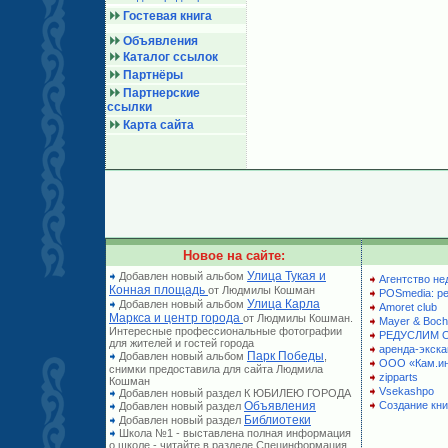
Гостевая книга
Объявления
Каталог ссылок
Партнёры
Партнерские
ссылки
Карта сайта
Новое на сайте:
Улица Тукая и
Добавлен новый альбом
Агентство не
Конная площадь
от Людмилы Кошман
POSmedia: р
Улица Карла
Добавлен новый альбом
Amoret club
Маркса и центр города
от Людмилы Кошман.
Mayer & Boch
Интересные профессиональные фотографии
РЕДУСЛИМ 
для жителей и гостей города
аренда-экска
Парк Победы
Добавлен новый альбом
,
ООО «Кам.и
снимки предоставила для сайта Людмила
zipparts
Кошман
Vsekashpo
Добавлен новый раздел К ЮБИЛЕЮ ГОРОДА
Объявления
Создание кни
Добавлен новый раздел
Библиотеки
Добавлен новый раздел
Школа №1 - выставлена полная информация
о школе - читайте в разделе Специнформация