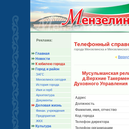
Реклама:
Телефонный справ
города Мензелинска и Мензелинског
Главная
Верну
Новости
К юбилею города
Город и район
Мусульманская рели
ЗАГС
д.Верхние Такерме
Мензелинск сегодня
Духовного Управления
История города
Имя и герб
Архитектура
Адрес
Документы
Должность
Деловая жизнь
Фамилия, имя, отчество
Финан. учреждения
Код города
Предприятия
ЖКХ
Телефон директора
Культура
Телефон организации