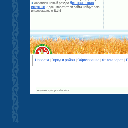
Детская школа
Добавлен новый раздел
искусств
. Здесь посетители сайта найдут всю
информацию о ДШИ
Новости
|
Город и район
|
Образование
|
Фотогалерея
|
Г
Администратор web-сайта: