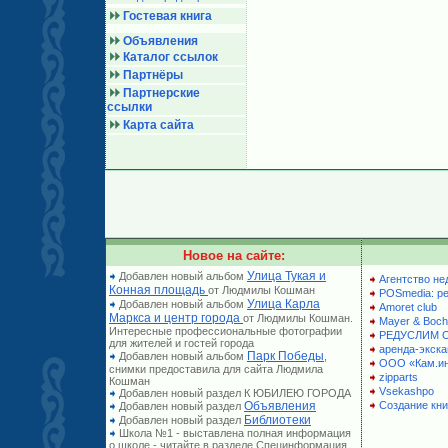
Гостевая книга
Объявления
Каталог ссылок
Партнёры
Партнерские
ссылки
Карта сайта
Новое на сайте:
Улица Тукая и
Добавлен новый альбом
Агентство не
Конная площадь
от Людмилы Кошман
POSmedia: р
Улица Карла
Добавлен новый альбом
Amoret club
Маркса и центр города
от Людмилы Кошман.
Mayer & Boch
Интересные профессиональные фотографии
РЕДУСЛИМ 
для жителей и гостей города
аренда-экска
Парк Победы
Добавлен новый альбом
,
ООО «Кам.и
снимки предоставила для сайта Людмила
zipparts
Кошман
Vsekashpo
Добавлен новый раздел К ЮБИЛЕЮ ГОРОДА
Объявления
Создание кни
Добавлен новый раздел
Библиотеки
Добавлен новый раздел
Школа №1 - выставлена полная информация
о школе - читайте в разделе Специнформация