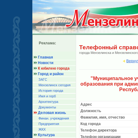
Реклама:
Телефонный справ
города Мензелинска и Мензелинског
Главная
Верну
Новости
К юбилею города
Город и район
"Муниципальное у
ЗАГС
образования при адми
Мензелинск сегодня
Респуб
История города
Имя и герб
Архитектура
Адрес
Документы
Должность
Деловая жизнь
Фамилия, имя, отчество
Финан. учреждения
Код города
Предприятия
ЖКХ
Телефон директора
Культура
Телефон организации