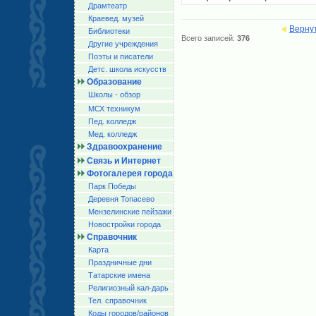
Драмтеатр
Краевед. музей
Верну
Библиотеки
Всего записей:
376
Другие учреждения
Поэты и писатели
Детс. школа искусств
Образование
Школы - обзор
МСХ техникум
Пед. колледж
Мед. колледж
Здравоохранение
Связь и Интернет
Фотогалерея города
Парк Победы
Деревня Топасево
Мензелинские пейзажи
Новостройки города
Справочник
Карта
Праздничные дни
Татарские имена
Религиозный кал-дарь
Тел. справочник
Коды городов/райoнов