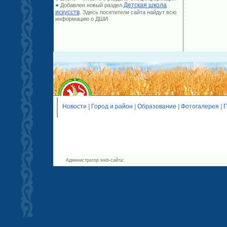
Детская школа
Добавлен новый раздел
искусств
. Здесь посетители сайта найдут всю
информацию о ДШИ
Новости
|
Город и район
|
Образование
|
Фотогалерея
|
Г
Администратор web-сайта: