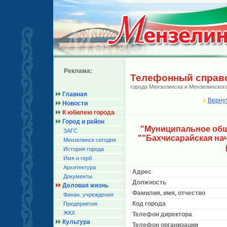
Реклама:
Телефонный справ
города Мензелинска и Мензелинског
Главная
Верну
Новости
К юбилею города
Город и район
"Муниципальное общ
ЗАГС
""Бахчисарайская на
Мензелинск сегодня
История города
Имя и герб
Архитектура
Адрес
Документы
Должность
Деловая жизнь
Фамилия, имя, отчество
Финан. учреждения
Код города
Предприятия
ЖКХ
Телефон директора
Культура
Телефон организации