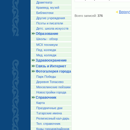
Драмтеатр
Краевед. музей
Верну
Библиотеки
Всего записей:
376
Другие учреждения
Поэты и писатели
Детс. школа искусств
Образование
Школы - обзор
МСХ техникум
Пед. колледж
Мед. колледж
Здравоохранение
Связь и Интернет
Фотогалерея города
Парк Победы
Деревня Топасево
Мензелинские пейзажи
Новостройки города
Справочник
Карта
Праздничные дни
Татарские имена
Религиозный кал-дарь
Тел. справочник
Коды городов/райoнов