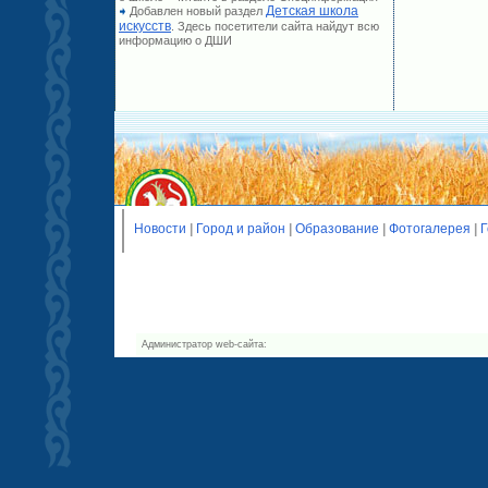
Детская школа
Добавлен новый раздел
искусств
. Здесь посетители сайта найдут всю
информацию о ДШИ
Новости
|
Город и район
|
Образование
|
Фотогалерея
|
Г
Администратор web-сайта: