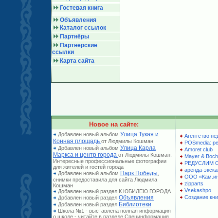
Гостевая книга
Объявления
Каталог ссылок
Партнёры
Партнерские
ссылки
Карта сайта
Новое на сайте:
Улица Тукая и
Добавлен новый альбом
Агентство не
Конная площадь
от Людмилы Кошман
POSmedia: р
Улица Карла
Добавлен новый альбом
Amoret club
Маркса и центр города
от Людмилы Кошман.
Mayer & Boch
Интересные профессиональные фотографии
РЕДУСЛИМ 
для жителей и гостей города
аренда-экска
Парк Победы
Добавлен новый альбом
,
ООО «Кам.и
снимки предоставила для сайта Людмила
zipparts
Кошман
Vsekashpo
Добавлен новый раздел К ЮБИЛЕЮ ГОРОДА
Объявления
Создание кни
Добавлен новый раздел
Библиотеки
Добавлен новый раздел
Школа №1 - выставлена полная информация
о школе - читайте в разделе Специнформация