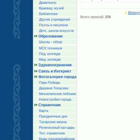
Драмтеатр
Краевед. музей
Верну
Библиотеки
Всего записей:
376
Другие учреждения
Поэты и писатели
Детс. школа искусств
Образование
Школы - обзор
МСХ техникум
Пед. колледж
Мед. колледж
Здравоохранение
Связь и Интернет
Фотогалерея города
Парк Победы
Деревня Топасево
Мензелинские пейзажи
Новостройки города
Справочник
Карта
Праздничные дни
Татарские имена
Религиозный кал-дарь
Тел. справочник
Коды городов/райoнов