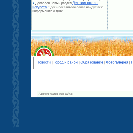
Детская школа
Добавлен новый раздел
искусств
. Здесь посетители сайта найдут всю
информацию о ДШИ
Новости
|
Город и район
|
Образование
|
Фотогалерея
|
Г
Администратор web-сайта: