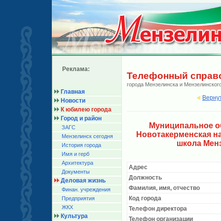
Реклама:
Телефонный справ
города Мензелинска и Мензелинског
Главная
Верну
Новости
К юбилею города
Город и район
Муниципальное о
ЗАГС
Новотакерменская н
Мензелинск сегодня
школа Мен
История города
Имя и герб
Архитектура
Адрес
Документы
Должность
Деловая жизнь
Фамилия, имя, отчество
Финан. учреждения
Код города
Предприятия
ЖКХ
Телефон директора
Культура
Телефон организации