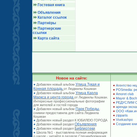
Гостевая книга
Объявления
Каталог ссылок
Партнёры
Партнерские
ссылки
Карта сайта
Новое на сайте:
Улица Тукая и
Добавлен новый альбом
Агентство не
Конная площадь
от Людмилы Кошман
POSmedia: р
Улица Карла
Добавлен новый альбом
Amoret club
Маркса и центр города
от Людмилы Кошман.
Mayer & Boch
Интересные профессиональные фотографии
РЕДУСЛИМ 
для жителей и гостей города
аренда-экска
Парк Победы
Добавлен новый альбом
,
ООО «Кам.и
снимки предоставила для сайта Людмила
zipparts
Кошман
Vsekashpo
Добавлен новый раздел К ЮБИЛЕЮ ГОРОДА
Объявления
Создание кни
Добавлен новый раздел
Библиотеки
Добавлен новый раздел
Школа №1 - выставлена полная информация
о школе - читайте в разделе Специнформация