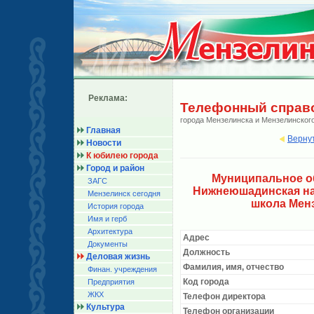
Реклама:
Телефонный справ
города Мензелинска и Мензелинског
Главная
Верну
Новости
К юбилею города
Город и район
Муниципальное о
ЗАГС
Нижнеюшадинская на
Мензелинск сегодня
школа Мен
История города
Имя и герб
Архитектура
Адрес
Документы
Должность
Деловая жизнь
Фамилия, имя, отчество
Финан. учреждения
Код города
Предприятия
ЖКХ
Телефон директора
Культура
Телефон организации