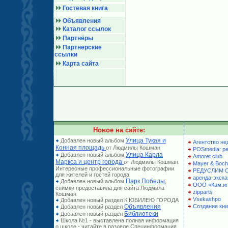
Гостевая книга
Объявления
Каталог ссылок
Партнёры
Партнерские
ссылки
Карта сайта
Новое на сайте:
Улица Тукая и
Добавлен новый альбом
Агентство не
Конная площадь
от Людмилы Кошман
POSmedia: р
Улица Карла
Добавлен новый альбом
Amoret club
Маркса и центр города
от Людмилы Кошман.
Mayer & Boch
Интересные профессиональные фотографии
РЕДУСЛИМ 
для жителей и гостей города
аренда-экска
Парк Победы
Добавлен новый альбом
,
ООО «Кам.и
снимки предоставила для сайта Людмила
zipparts
Кошман
Vsekashpo
Добавлен новый раздел К ЮБИЛЕЮ ГОРОДА
Объявления
Создание кни
Добавлен новый раздел
Библиотеки
Добавлен новый раздел
Школа №1 - выставлена полная информация
о школе - читайте в разделе Специнформация