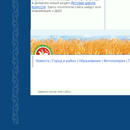
Детская школа
Добавлен новый раздел
искусств
. Здесь посетители сайта найдут всю
информацию о ДШИ
Новости
|
Город и район
|
Образование
|
Фотогалерея
|
Г
Администратор web-сайта: