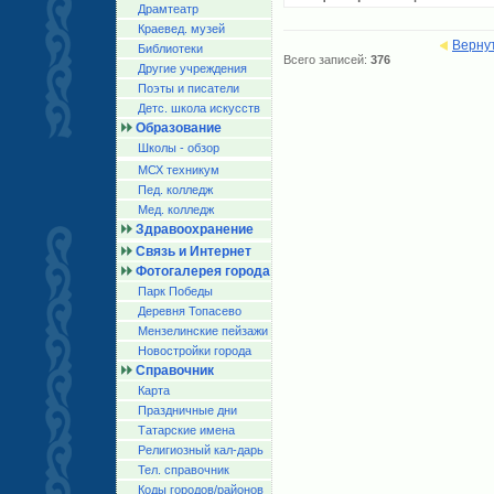
Драмтеатр
Краевед. музей
Верну
Библиотеки
Всего записей:
376
Другие учреждения
Поэты и писатели
Детс. школа искусств
Образование
Школы - обзор
МСХ техникум
Пед. колледж
Мед. колледж
Здравоохранение
Связь и Интернет
Фотогалерея города
Парк Победы
Деревня Топасево
Мензелинские пейзажи
Новостройки города
Справочник
Карта
Праздничные дни
Татарские имена
Религиозный кал-дарь
Тел. справочник
Коды городов/райoнов