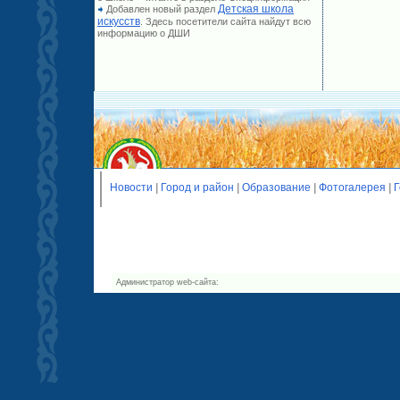
Детская школа
Добавлен новый раздел
искусств
. Здесь посетители сайта найдут всю
информацию о ДШИ
Новости
|
Город и район
|
Образование
|
Фотогалерея
|
Г
Администратор web-сайта: