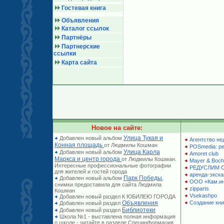
Гостевая книга
Объявления
Каталог ссылок
Партнёры
Партнерские
ссылки
Карта сайта
Новое на сайте:
Улица Тукая и
Добавлен новый альбом
Агентство не
Конная площадь
от Людмилы Кошман
POSmedia: р
Улица Карла
Добавлен новый альбом
Amoret club
Маркса и центр города
от Людмилы Кошман.
Mayer & Boch
Интересные профессиональные фотографии
РЕДУСЛИМ 
для жителей и гостей города
аренда-экска
Парк Победы
Добавлен новый альбом
,
ООО «Кам.и
снимки предоставила для сайта Людмила
zipparts
Кошман
Vsekashpo
Добавлен новый раздел К ЮБИЛЕЮ ГОРОДА
Объявления
Создание кни
Добавлен новый раздел
Библиотеки
Добавлен новый раздел
Школа №1 - выставлена полная информация
о школе - читайте в разделе Специнформация