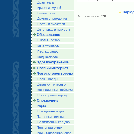
Драмтеатр
Краевед. музей
Верну
Библиотеки
Всего записей:
376
Другие учреждения
Поэты и писатели
Детс. школа искусств
Образование
Школы - обзор
МСХ техникум
Пед. колледж
Мед. колледж
Здравоохранение
Связь и Интернет
Фотогалерея города
Парк Победы
Деревня Топасево
Мензелинские пейзажи
Новостройки города
Справочник
Карта
Праздничные дни
Татарские имена
Религиозный кал-дарь
Тел. справочник
Коды городов/райoнов