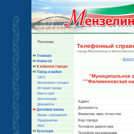
Реклама:
Телефонный справ
города Мензелинска и Мензелинског
Главная
Верну
Новости
К юбилею города
Город и район
"Муниципальное о
ЗАГС
""Филимоновская на
Мензелинск сегодня
История города
Имя и герб
Архитектура
Адрес
Документы
Должность
Деловая жизнь
Фамилия, имя, отчество
Финан. учреждения
Код города
Предприятия
ЖКХ
Телефон директора
Культура
Телефон организации