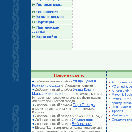
Гостевая книга
Объявления
Каталог ссылок
Партнёры
Партнерские
ссылки
Карта сайта
Новое на сайте:
Улица Тукая и
Добавлен новый альбом
Агентство не
Конная площадь
от Людмилы Кошман
POSmedia: р
Улица Карла
Добавлен новый альбом
Amoret club
Маркса и центр города
от Людмилы Кошман.
Mayer & Boch
Интересные профессиональные фотографии
РЕДУСЛИМ 
для жителей и гостей города
аренда-экска
Парк Победы
Добавлен новый альбом
,
ООО «Кам.и
снимки предоставила для сайта Людмила
zipparts
Кошман
Vsekashpo
Добавлен новый раздел К ЮБИЛЕЮ ГОРОДА
Объявления
Создание кни
Добавлен новый раздел
Библиотеки
Добавлен новый раздел
Школа №1 - выставлена полная информация
о школе - читайте в разделе Специнформация