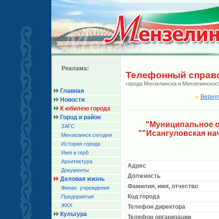
Реклама:
Телефонный справ
города Мензелинска и Мензелинског
Главная
Верну
Новости
К юбилею города
Город и район
"Муниципальное о
ЗАГС
""Исангуловская н
Мензелинск сегодня
История города
Имя и герб
Архитектура
Адрес
Документы
Должность
Деловая жизнь
Фамилия, имя, отчество
Финан. учреждения
Код города
Предприятия
ЖКХ
Телефон директора
Культура
Телефон организации