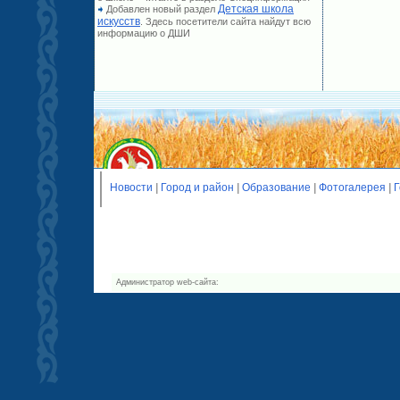
Детская школа
Добавлен новый раздел
искусств
. Здесь посетители сайта найдут всю
информацию о ДШИ
Новости
|
Город и район
|
Образование
|
Фотогалерея
|
Г
Администратор web-сайта: