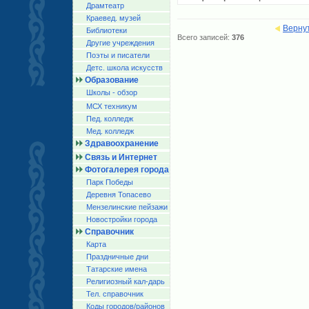
Драмтеатр
Краевед. музей
Верну
Библиотеки
Всего записей:
376
Другие учреждения
Поэты и писатели
Детс. школа искусств
Образование
Школы - обзор
МСХ техникум
Пед. колледж
Мед. колледж
Здравоохранение
Связь и Интернет
Фотогалерея города
Парк Победы
Деревня Топасево
Мензелинские пейзажи
Новостройки города
Справочник
Карта
Праздничные дни
Татарские имена
Религиозный кал-дарь
Тел. справочник
Коды городов/райoнов