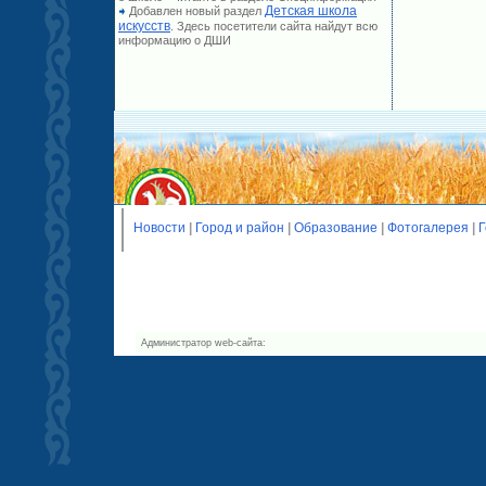
Детская школа
Добавлен новый раздел
искусств
. Здесь посетители сайта найдут всю
информацию о ДШИ
Новости
|
Город и район
|
Образование
|
Фотогалерея
|
Г
Администратор web-сайта: