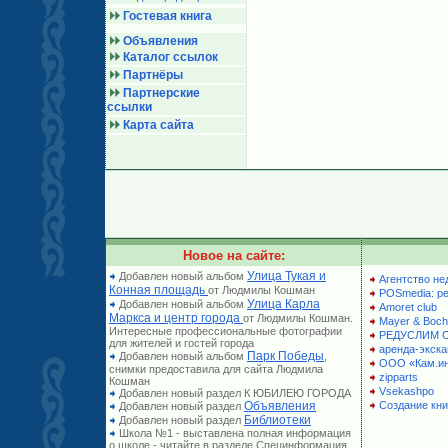
Гостевая книга
Объявления
Каталог ссылок
Партнёры
Партнерские
ссылки
Карта сайта
Новое на сайте:
Улица Тукая и
Добавлен новый альбом
Агентство не
Конная площадь
от Людмилы Кошман
POSmedia: р
Улица Карла
Добавлен новый альбом
Amoret club
Маркса и центр города
от Людмилы Кошман.
Mayer & Boch
Интересные профессиональные фотографии
РЕДУСЛИМ 
для жителей и гостей города
аренда-экска
Парк Победы
Добавлен новый альбом
,
ООО «Кам.и
снимки предоставила для сайта Людмила
zipparts
Кошман
Vsekashpo
Добавлен новый раздел К ЮБИЛЕЮ ГОРОДА
Объявления
Создание кни
Добавлен новый раздел
Библиотеки
Добавлен новый раздел
Школа №1 - выставлена полная информация
о школе - читайте в разделе Специнформация