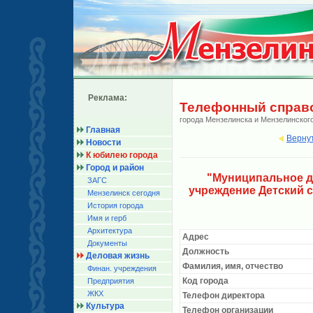
Реклама:
Телефонный справ
города Мензелинска и Мензелинског
Главная
Верну
Новости
К юбилею города
Город и район
"Муниципальное д
ЗАГС
учреждение Детский с
Мензелинск сегодня
История города
Имя и герб
Архитектура
Адрес
Документы
Должность
Деловая жизнь
Фамилия, имя, отчество
Финан. учреждения
Код города
Предприятия
ЖКХ
Телефон директора
Культура
Телефон организации