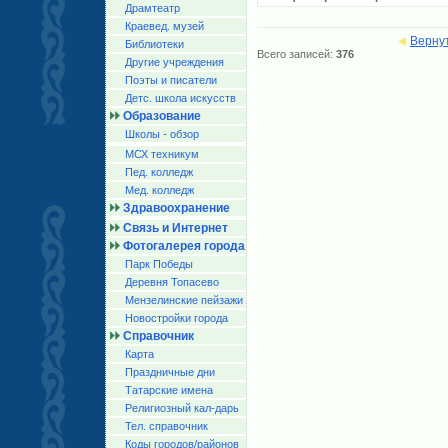
Драмтеатр
Краевед. музей
Верну
Библиотеки
Всего записей:
376
Другие учреждения
Поэты и писатели
Детс. школа искусств
Образование
Школы - обзор
МСХ техникум
Пед. колледж
Мед. колледж
Здравоохранение
Связь и Интернет
Фотогалерея города
Парк Победы
Деревня Топасево
Мензелинские пейзажи
Новостройки города
Справочник
Карта
Праздничные дни
Татарские имена
Религиозный кал-дарь
Тел. справочник
Коды городов/райoнов