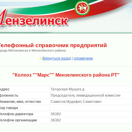
Телефонный справочник предприятий
орода Мензелинска и Мензелинского района
Вернуться назад
|
справочник
"Колхоз ""Марс"" Мензелинского района РТ"
Адрес
Татарская Мушуга д
Должность
Председатель ликвидационной комиссии
Фамилия, имя, отчество
Саматов Мудафис Саматович
Код города
Телефон директора
36382
Телефон организации
36382