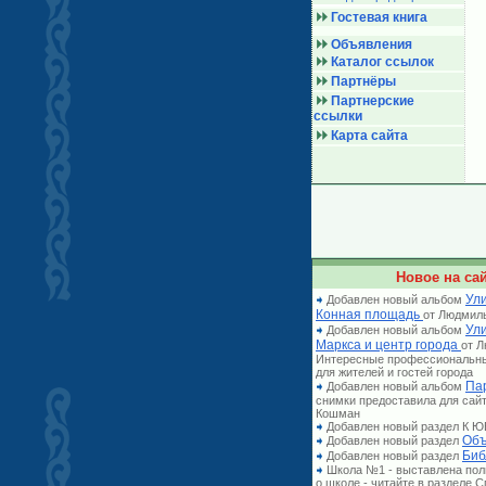
Гостевая книга
Объявления
Каталог ссылок
Партнёры
Партнерские
ссылки
Карта сайта
Новое на сай
Ули
Добавлен новый альбом
Конная площадь
от Людмил
Ул
Добавлен новый альбом
Маркса и центр города
от 
Интересные профессиональн
для жителей и гостей города
Па
Добавлен новый альбом
снимки предоставила для сай
Кошман
Добавлен новый раздел К
Объ
Добавлен новый раздел
Биб
Добавлен новый раздел
Школа №1 - выставлена по
о школе - читайте в разделе