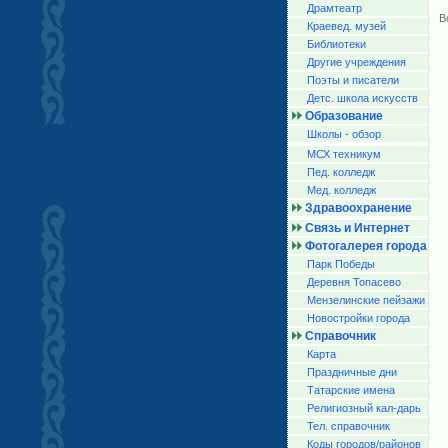
Драмтеатр
В
Краевед. музей
Библиотеки
Другие учреждения
Поэты и писатели
Детс. школа искусств
Образование
Школы - обзор
МСХ техникум
Пед. колледж
Мед. колледж
Здравоохранение
Связь и Интернет
Фотогалерея города
Парк Победы
Деревня Топасево
Мензелинские пейзажи
Новостройки города
Справочник
Карта
Праздничные дни
Татарские имена
Религиозный кал-дарь
Тел. справочник
Коды городов/райoнов