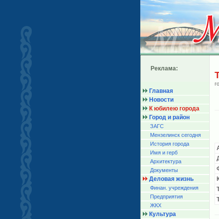
Реклама:
г
Главная
Новости
К юбилею города
Город и район
ЗАГС
Мензелинск сегодня
История города
Имя и герб
Архитектура
Документы
Деловая жизнь
Финан. учреждения
Предприятия
ЖКХ
Культура