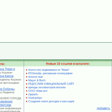
те:
Новые 10 ссылок в каталоге:
ца Тукая и
Агентство недвижимости "Маяк"
ы Кошман
POSmedia: рекламная полиграфия
ица Карла
Amoret club
Людмилы Кошман.
Mayer & Boch
ые фотографии
РЕДУСЛИМ ОФИЦИАЛЬНЫЙ САЙТ
аренда-экскаваторов.москва
рк Победы
,
ООО «Кам.ин»
та Людмила
zipparts
Vsekashpo
 ЮБИЛЕЮ ГОРОДА
явления
Создание книги доходов и расходов
лиотеки
добавить
лная информация
 Специнформация