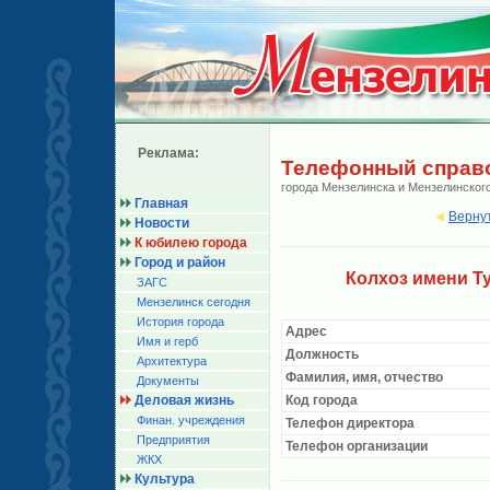
Реклама:
Телефонный справ
города Мензелинска и Мензелинског
Главная
Верну
Новости
К юбилею города
Город и район
Колхоз имени Т
ЗАГС
Мензелинск сегодня
История города
Адрес
Имя и герб
Должность
Архитектура
Фамилия, имя, отчество
Документы
Деловая жизнь
Код города
Финан. учреждения
Телефон директора
Предприятия
Телефон организации
ЖКХ
Культура