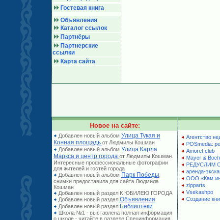
Гостевая книга
Объявления
Каталог ссылок
Партнёры
Партнерские
ссылки
Карта сайта
Новое на сайте:
Улица Тукая и
Добавлен новый альбом
Агентство не
Конная площадь
от Людмилы Кошман
POSmedia: р
Улица Карла
Добавлен новый альбом
Amoret club
Маркса и центр города
от Людмилы Кошман.
Mayer & Boch
Интересные профессиональные фотографии
РЕДУСЛИМ 
для жителей и гостей города
аренда-экска
Парк Победы
Добавлен новый альбом
,
ООО «Кам.и
снимки предоставила для сайта Людмила
zipparts
Кошман
Vsekashpo
Добавлен новый раздел К ЮБИЛЕЮ ГОРОДА
Объявления
Создание кни
Добавлен новый раздел
Библиотеки
Добавлен новый раздел
Школа №1 - выставлена полная информация
о школе - читайте в разделе Специнформация