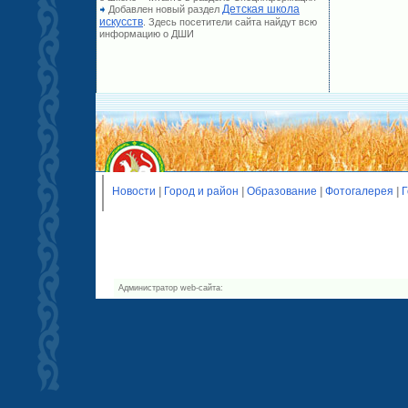
Детская школа
Добавлен новый раздел
искусств
. Здесь посетители сайта найдут всю
информацию о ДШИ
Новости
|
Город и район
|
Образование
|
Фотогалерея
|
Г
Администратор web-сайта: