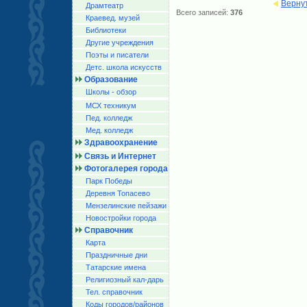
Верну
Драмтеатр
Всего записей:
376
Краевед. музей
Библиотеки
Другие учреждения
Поэты и писатели
Детс. школа искусств
Образование
Школы - обзор
МСХ техникум
Пед. колледж
Мед. колледж
Здравоохранение
Связь и Интернет
Фотогалерея города
Парк Победы
Деревня Топасево
Мензелинские пейзажи
Новостройки города
Справочник
Карта
Праздничные дни
Татарские имена
Религиозный кал-дарь
Тел. справочник
Коды городов/райoнов