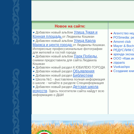
Новое на сайте:
Улица Тукая и
Добавлен новый альбом
Агентство не
Конная площадь
от Людмилы Кошман
POSmedia: р
Улица Карла
Добавлен новый альбом
Amoret club
Маркса и центр города
от Людмилы Кошман.
Mayer & Boch
Интересные профессиональные фотографии
РЕДУСЛИМ 
для жителей и гостей города
аренда-экска
Парк Победы
Добавлен новый альбом
,
ООО «Кам.и
снимки предоставила для сайта Людмила
zipparts
Кошман
Vsekashpo
Добавлен новый раздел К ЮБИЛЕЮ ГОРОДА
Объявления
Создание кни
Добавлен новый раздел
Библиотеки
Добавлен новый раздел
Школа №1 - выставлена полная информация
о школе - читайте в разделе Специнформация
Детская школа
Добавлен новый раздел
искусств
. Здесь посетители сайта найдут всю
информацию о ДШИ