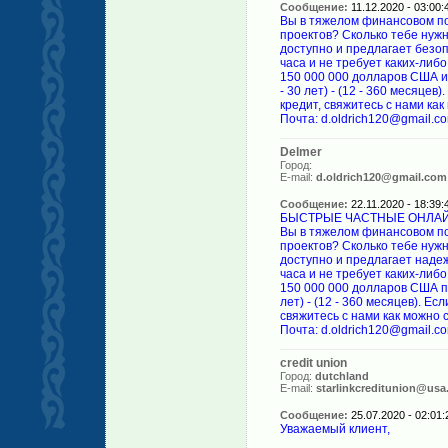
Сообщение:
11.12.2020 - 03:00:
Вы в тяжелом финансовом п
проектов? Сколько тебе нужн
доступно и предлагает безоп
часа и не требует каких-либ
150 000 000 долларов США и 
- 30 лет) - (12 - 360 месяце
кредит, свяжитесь с нами как
Почта: d.oldrich120@gmail.c
Delmer
Город:
E-mail:
d.oldrich120@gmail.com
Сообщение:
22.11.2020 - 18:39:
БЫСТРЫЕ ЧАСТНЫЕ ОНЛА
Вы в тяжелом финансовом п
проектов? Сколько тебе нужн
доступно и предлагает надеж
часа и не требует каких-либ
150 000 000 долларов США по
лет) - (12 - 360 месяцев). Е
свяжитесь с нами как можно 
Почта: d.oldrich120@gmail.c
credit union
Город:
dutchland
E-mail:
starlinkcreditunion@us
Сообщение:
25.07.2020 - 02:01:
Уважаемый клиент,