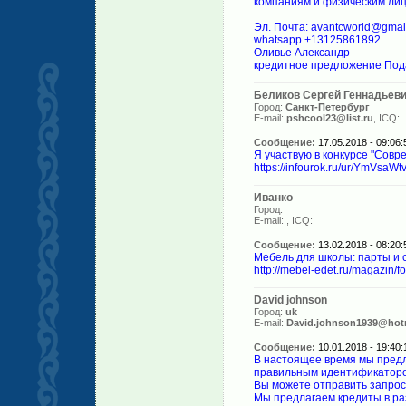
компаниям и физическим лиц
Эл. Почта: avantcworld@gmai
whatsapp +13125861892
Оливье Александр
кредитное предложение Пода
Беликов Сергей Геннадьев
Город:
Санкт-Петербург
E-mail:
pshcool23@list.ru
, ICQ:
Сообщение:
17.05.2018 - 09:06:
Я участвую в конкурсе "Совр
https://infourok.ru/ur/YmVs
Иванко
Город:
E-mail:
, ICQ:
Сообщение:
13.02.2018 - 08:20:
Мебель для школы: парты и с
http://mebel-edet.ru/magazin/
David johnson
Город:
uk
E-mail:
David.johnson1939@hot
Сообщение:
10.01.2018 - 19:40:
В настоящее время мы предл
правильным идентификатор
Вы можете отправить запрос
Мы предлагаем кредиты в раз