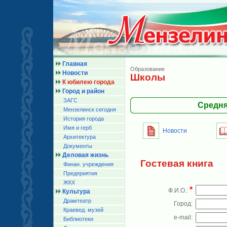
Главная
Образование
Новости
Школы
К юбилею города
Город и район
ЗАГС
Средня
Мензелинск сегодня
История города
Имя и герб
Новости
Архитектура
Документы
Деловая жизнь
Гостевая книга
Финан. учреждения
Предприятия
ЖКХ
*
Ф.И.О.:
Культура
Драмтеатр
Город:
Краевед. музей
e-mail:
Библиотеки