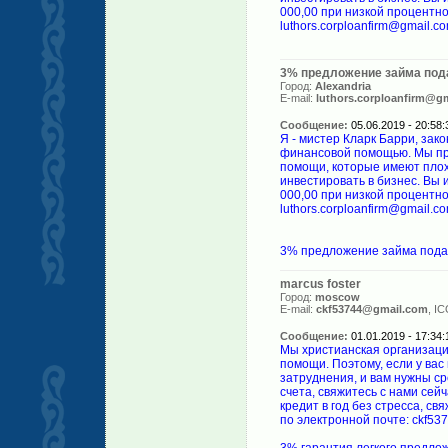
000,00 при низкой процентно
luthors.corploanfirm@gmail.
3% предложение займа пода
Город:
Alexandria
E-mail:
luthors.corploanfirm@g
Сообщение:
05.06.2019 - 20:58:
Я - мистер Кларк Барри, за
финансовой помощью. Мы пр
помощи, которые имеют плох
инвестировать в бизнес. Вы 
000,00 при низкой процентно
luthors.corploanfirm@gmail.
3% предложение займа подат
marcus foster
Город:
moscow
E-mail:
ckf53744@gmail.com
, IC
Сообщение:
01.01.2019 - 17:34:
Мы христианская организац
помощи. Поэтому, если у ва
затруднения, и вам нужны ср
счета, свяжитесь с нами сей
кредит в год без стресса, с
по электронной почте: ckf5