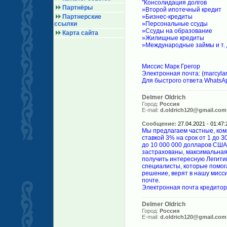
"Консолидация долгов
Партнёры
»Второй ипотечный кредит
Партнерские
»Бизнес-кредиты
ссылки
»Персональные ссуды
»Ссуды на образование
Карта сайта
»Жилищные кредиты
»Международные займы и т. 
Миссис Марк Грегор
Электронная почта: (marcyl
Для быстрого ответа WhatsA
Delmer Oldrich
Город:
Россия
E-mail:
d.oldrich120@gmail.com
Сообщение:
27.04.2021 - 01:47:
Мы предлагаем частные, ком
ставкой 3% на срок от 1 до 
до 10 000 000 долларов США
застрахованы, максимальная 
получить интересную Легитим
специалисты, которые помог
решение, верят в нашу мисс
почте.
Электронная почта кредитора
Delmer Oldrich
Город:
Россия
E-mail:
d.oldrich120@gmail.com