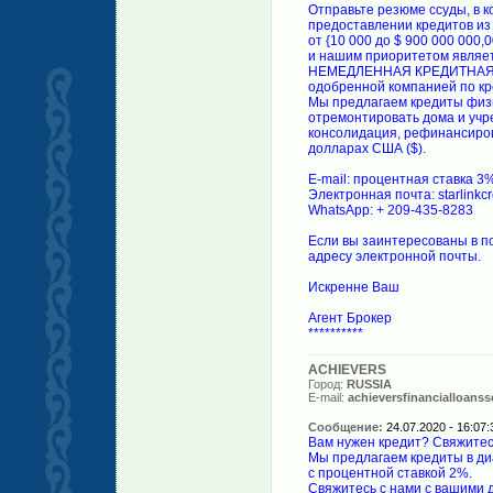
Отправьте резюме ссуды, в 
предоставлении кредитов из
от {10 000 до $ 900 000 000
и нашим приоритетом являет
НЕМЕДЛЕННАЯ КРЕДИТНАЯ КО
одобренной компанией по кр
Мы предлагаем кредиты физи
отремонтировать дома и учр
консолидация, рефинансиров
долларах США ($).
E-mail: процентная ставка 3%
Электронная почта: starlinkc
WhatsApp: + 209-435-8283
Если вы заинтересованы в п
адресу электронной почты.
Искренне Ваш
Агент Брокер
**********
ACHIEVERS
Город:
RUSSIA
E-mail:
achieversfinancialloans
Сообщение:
24.07.2020 - 16:07:
Вам нужен кредит? Свяжитесь
Мы предлагаем кредиты в ди
с процентной ставкой 2%.
Свяжитесь с нами с вашими 