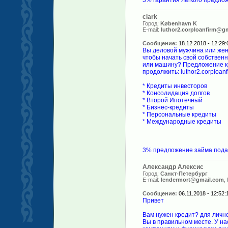
3% гарантия легкого предло
clark
Город:
København K
E-mail:
luthor2.corploanfirm@g
Сообщение:
18.12.2018 - 12:29:
Вы деловой мужчина или жен
чтобы начать свой собственн
или машину? Предложение кр
продолжить: luthor2.corploan
* Кредиты инвесторов
* Консолидация долгов
* Второй Ипотечный
* Бизнес-кредиты
* Персональные кредиты
* Международные кредиты
3% предложение займа подат
Александр Алексис
Город:
Санкт-Петербург
E-mail:
lendermort@gmail.com
,
Сообщение:
06.11.2018 - 12:52:
Привет
Вам нужен кредит? для личн
Вы в правильном месте. У на