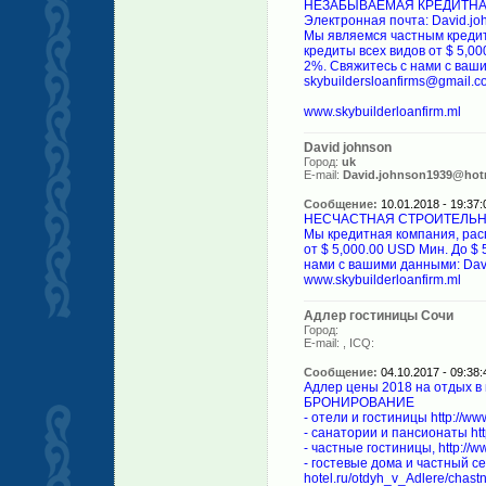
НЕЗАБЫВАЕМАЯ КРЕДИТН
Электронная почта: David.jo
Мы являемся частным креди
кредиты всех видов от $ 5,0
2%. Свяжитесь с нами с ваш
skybuildersloanfirms@gmail.c
www.skybuilderloanfirm.ml
David johnson
Город:
uk
E-mail:
David.johnson1939@hot
Сообщение:
10.01.2018 - 19:37:
НЕСЧАСТНАЯ СТРОИТЕЛЬН
Мы кредитная компания, рас
от $ 5,000.00 USD Мин. До $
нами с вашими данными: Davi
www.skybuilderloanfirm.ml
Адлер гостиницы Сочи
Город:
E-mail:
, ICQ:
Сообщение:
04.10.2017 - 09:38:
Адлер цены 2018 на отдых в
БРОНИРОВАНИЕ
- отели и гостиницы http://www
- санатории и пансионаты http
- частные гостиницы, http://w
- гостевые дома и частный се
hotel.ru/otdyh_v_Adlere/chast