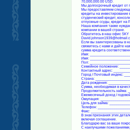
70,000,000.00 USD.
Мы долгосрочный кредит от п
Мы предоставляем следующи
кредиты на инвестирование в
студенческий кредит, консол
отпускные ссуды, кредит на 
Наша компания также нуждае
компании в вашей стране.
Обратитесь в наш офис SKY
David.johnson1939@hotmail.c
Если вы заинтересованы в н
свяжитесь с нами и дайте н
сумма кредита соответствен
Имя: ___________________
Имя: ___________________
Пол: ___________________
Семейное положение: ____
Контактный адрес: _______
Город / Почтовый индекс: _
Страна: ________________
Дата рождения: __________
Сумма, необходимая в качес
Продолжительность займа: 
Ежемесячный доход / годово
Оккупация: ______________
Цель для займа: _________
Телефон: _______________
Факс: __________________
В знак признания этих дета
включая соглашение.
Благодарю вас за ваше покр
С наилучшими пожеланиями