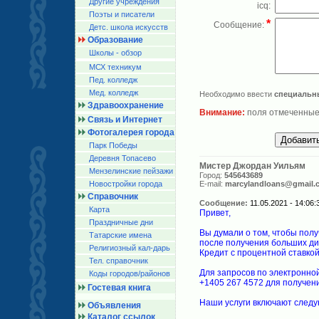
Другие учреждения
icq:
Поэты и писатели
*
Сообщение:
Детс. школа искусств
Образование
Школы - обзор
МСХ техникум
Пед. колледж
Мед. колледж
Необходимо ввести
специальн
Здравоохранение
Внимание:
поля отмеченные
Связь и Интернет
Фотогалерея города
Парк Победы
Деревня Топасево
Мистер Джордан Уильям
Мензелинские пейзажи
Город:
545643689
Новостройки города
E-mail:
marcylandloans@gmail.
Справочник
Сообщение:
11.05.2021 - 14:06:
Карта
Привет,
Праздничные дни
Вы думали о том, чтобы полу
Татарские имена
после получения больших див
Религиозный кал-дарь
Кредит с процентной ставкой 
Тел. справочник
Для запросов по электронной
Коды городов/райoнов
+1405 267 4572 для получе
Гостевая книга
Наши услуги включают след
Объявления
Каталог ссылок