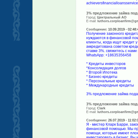
achieversfinancialloansservi
3% предложение займа пода
Город:
Центральный АО
E-mail:
luthors.corploanfirm@g
Сообщение:
10.09.2019 - 02:48:
Получение законного кредит
нуждаются в финансовой помо
клиенты, когда ищут кредит
аккредитована советом кред
ставке 3%. свяжитесь с нами 
WhatsApp: +18635356458
* Кредиты инвесторов
*Консолидация долгов
* Второй Ипотека
* Бизнес-кредиты
* Персональные кредиты
* Международные кредиты
3% предложение займа подат
3% предложение займа пода
Город:
Clark
E-mail:
luthors.corploanfirm@g
Сообщение:
26.07.2019 - 11:02:
Я - мистер Кларк Барри, за
финансовой помощью. Мы пр
помощи, которые имеют плох
инвестировать в бизнес. Вы 