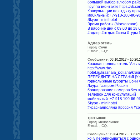
большой выбор в любом райо
Группа вконтакте https://vk.co
Консультации по отдыху про
мобильный: +7-918-100-86-9
Skype - minihotel
Время работы (Московское)
В рабочие дни с 09.00 до 18.
#адлер #отдых #сочи #туры 
Адлер отель
Город:
Сочи
E-mail:
, ICQ:
Сообщение:
03.10.2017 - 10:20:
Красная поляна отель "Альп
http://www.rbc-
hotel.ru/krasnaja_poljana/kra
ПЕРЕЙДИТЕ НА СТРАНИЦУ ОТ
горнолыжные курорты Сочи А
Лаура Газпром Россия
бронирование номеров без п
Телефон для консультаций
мобильный: +7-918-100-86-9
Skype - minihotel
#краснаяполяна #россия #со
третьяков
Город:
мензелинск
E-mail:
, ICQ:
Сообщение:
19.04.2017 - 00:56:
хочу переписываться с одно