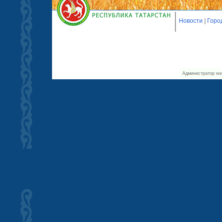
Новости
|
Горо
Администратор we