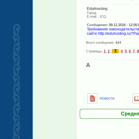
EduHosting
Город:
E-mail:
, ICQ:
Сообщение:
09.12.2016 - 12:05:
Требования законодательст
сайте http://eduhosting.ru/?P
Всего сообщение:
414
3
1
,
2
,
,
4
,
5
,
6
,
7
,
8
Страницы:
A
Новости
Средня