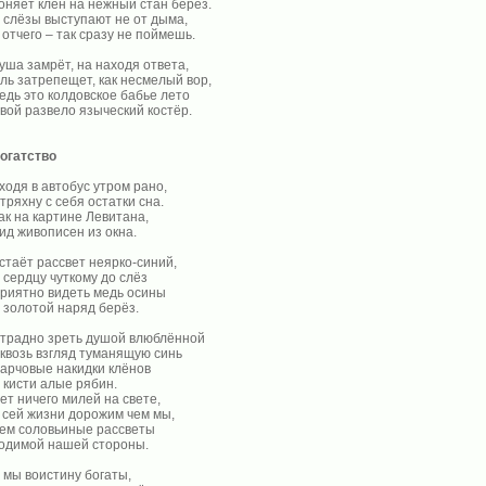
оняет клён на нежный стан берёз.
 слёзы выступают не от дыма,
 отчего – так сразу не поймешь.
уша замрёт, на находя ответа,
ль затрепещет, как несмелый вор,
едь это колдовское бабье лето
вой развело языческий костёр.
огатство
ходя в автобус утром рано,
тряхну с себя остатки сна.
ак на картине Левитана,
ид живописен из окна.
стаёт рассвет неярко-синий,
 сердцу чуткому до слёз
риятно видеть медь осины
 золотой наряд берёз.
традно зреть душой влюблённой
квозь взгляд туманящую синь
арчовые накидки клёнов
 кисти алые рябин.
ет ничего милей на свете,
 сей жизни дорожим чем мы,
ем соловьиные рассветы
одимой нашей стороны.
 мы воистину богаты,