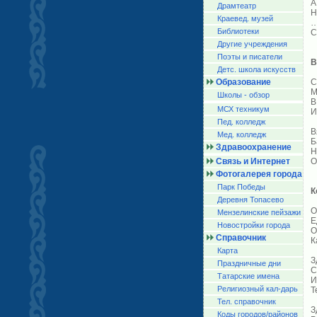
А
Драмтеатр
Н
Краевед. музей
…
Библиотеки
С
Другие учреждения
Поэты и писатели
В
Детс. школа искусств
Образование
С
М
Школы - обзор
В
МСХ техникум
И
Пед. колледж
В
Мед. колледж
Б
Здравоохранение
Н
Связь и Интернет
О
Фотогалерея города
Парк Победы
К
Деревня Топасево
О
Мензелинские пейзажи
Е
Новостройки города
О
Справочник
К
Карта
З
Праздничные дни
С
Татарские имена
И
Религиозный кал-дарь
Т
Тел. справочник
З
Коды городов/райoнов