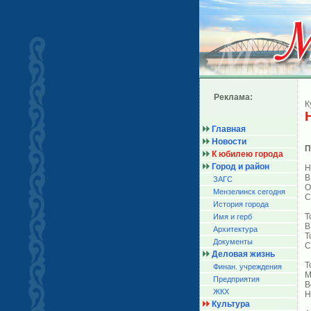
Реклама:
К
Главная
Новости
П
К юбилею города
Город и район
Н
В
ЗАГС
О
Мензелинск сегодня
С
История города
Т
Имя и герб
В
Архитектура
Т
Документы
С
Деловая жизнь
Т
Финан. учреждения
М
Предприятия
В
ЖКХ
Н
Культура