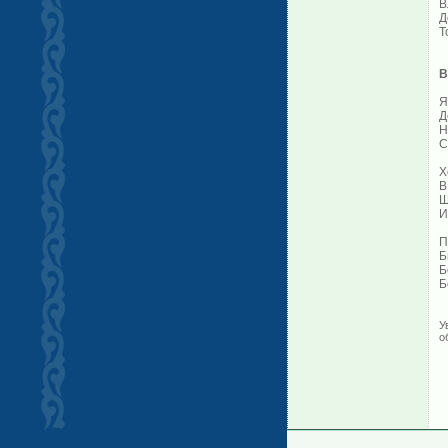
В
Д
Т
В
Я
Д
Н
С
Х
В
Ш
И
П
Б
Б
Б
У
о