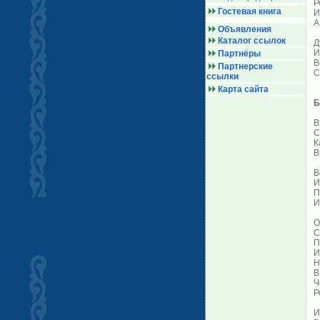
Р
Гостевая книга
И
А
Объявления
Каталог ссылок
Д
И
Партнёры
В
Партнерские
С
ссылки
Карта сайта
Б
В
С
К
В
В
И
П
И
О
С
П
И
Н
В
Ч
Р
И