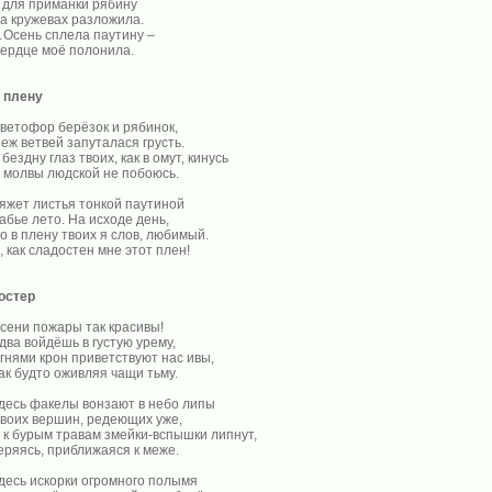
 для приманки рябину
а кружевах разложила.
Осень сплела паутину –
ердце моё полонила.
 плену
ветофор берёзок и рябинок,
еж ветвей запуталася грусть.
 бездну глаз твоих, как в омут, кинусь
 молвы людской не побоюсь.
яжет листья тонкой паутиной
абье лето. На исходе день,
о в плену твоих я слов, любимый.
, как сладостен мне этот плен!
остер
сени пожары так красивы!
два войдёшь в густую урему,
гнями крон приветствуют нас ивы,
ак будто оживляя чащи тьму.
десь факелы вонзают в небо липы
воих вершин, редеющих уже,
 к бурым травам змейки-вспышки липнут,
еряясь, приближаяся к меже.
десь искорки огромного полымя