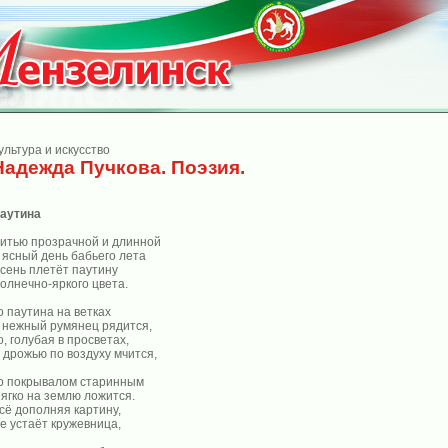
ультура и искусство
Надежда Пучкова. Поэзия.
аутина
итью прозрачной и длинной
 ясный день бабьего лета
сень плетёт паутину
олнечно-яркого цвета.
о паутина на ветках
 нежный румянец рядится,
о, голубая в просветах,
 дрожью по воздуху мчится,
о покрывалом старинным
ягко на землю ложится.
сё дополняя картину,
е устаёт кружевница,