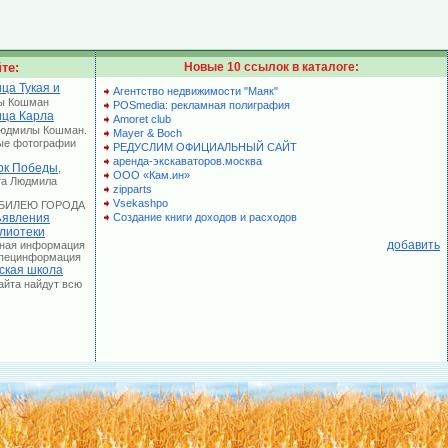
те:
Новые 10 ссылок в каталоге:
ца Тукая и
Агентство недвижимости "Маяк"
ы Кошман
POSmedia: рекламная полиграфия
ица Карла
Amoret club
Людмилы Кошман.
Mayer & Boch
ые фотографии
РЕДУСЛИМ ОФИЦИАЛЬНЫЙ САЙТ
аренда-экскаваторов.москва
рк Победы
,
ООО «Кам.ин»
та Людмила
zipparts
Vsekashpo
 ЮБИЛЕЮ ГОРОДА
явления
Создание книги доходов и расходов
лиотеки
добавить
лная информация
 Специнформация
ская школа
сайта найдут всю