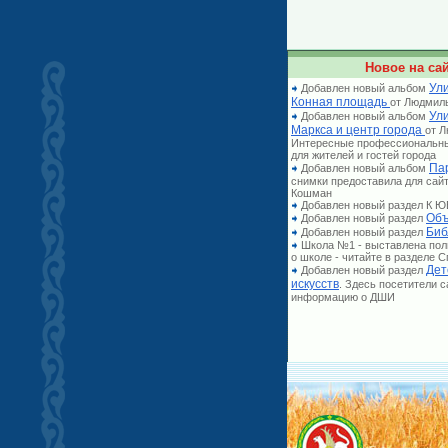
Новое на сай
Ули
Добавлен новый альбом
Конная площадь
от Людмил
Ул
Добавлен новый альбом
Маркса и центр города
от 
Интересные профессиональн
для жителей и гостей города
Па
Добавлен новый альбом
снимки предоставила для сай
Кошман
Добавлен новый раздел К
Объ
Добавлен новый раздел
Биб
Добавлен новый раздел
Школа №1 - выставлена по
о школе - читайте в разделе
Дет
Добавлен новый раздел
искусств
. Здесь посетители 
информацию о ДШИ