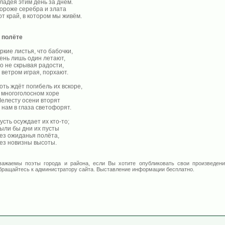
ладея этим день за днём.
ороже серебра и злата
от край, в котором мы живём.
 полёте
ркие листья, что бабочки,
ень лишь один летают,
о не скрывая радости,
 ветром играя, порхают.
оть ждёт погибель их вскоре,
 многоголосном хоре
елесту осени вторят
 нам в глаза светофорят.
усть осуждает их кто-то;
ыли бы дни их пусты
ез ожиданья полёта,
ез новизны высоты.
важаемы поэты города и района, если Вы хотите опубликовать свои произведени
бращайтесь к администратору сайта. Выставление информации бесплатно.