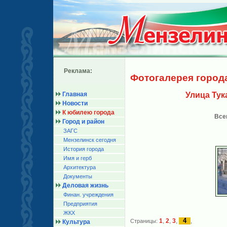
Реклама:
Фотогалерея город
Главная
Улица Тук
Новости
К юбилею города
Все
Город и район
ЗАГС
Мензелинск сегодня
История города
Имя и герб
Архитектура
Документы
Деловая жизнь
Финан. учреждения
Предприятия
ЖКХ
4
1
,
2
,
3
,
,
Страницы:
Культура