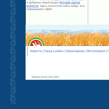
Детская школа
Добавлен новый раздел
искусств
. Здесь посетители сайта найдут всю
информацию о ДШИ
Новости
|
Город и район
|
Образование
|
Фотогалерея
|
Г
Администратор web-сайта: