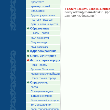
Драмтеатр
Краевед. музей
Если у Вас есть хорошие, инте
Библиотеки
почту
admin@menzelinsk.ru
(фо
Другие учреждения
данного изображения)
Поэты и писатели
Детс. школа искусств
Образование
Школы - обзор
МСХ техникум
Пед. колледж
Мед. колледж
Здравоохранение
Связь и Интернет
Фотогалерея города
Парк Победы
Деревня Топасево
Мензелинские пейзажи
Новостройки города
Справочник
Карта
Праздничные дни
Татарские имена
Религиозный кал-дарь
Тел. справочник
Коды городов/райoнов