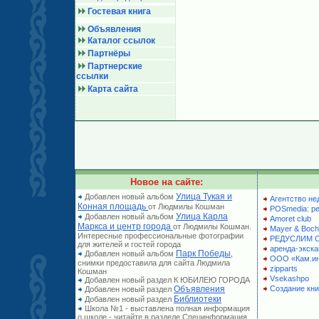
Гостевая книга
Объявления
Каталог ссылок
Партнёры
Партнерские
ссылки
Карта сайта
Новое на сайте:
Улица Тукая и
Добавлен новый альбом
Агентство не
Конная площадь
от Людмилы Кошман
POSmedia: р
Улица Карла
Добавлен новый альбом
Amoret club
Маркса и центр города
от Людмилы Кошман.
Mayer & Boch
Интересные профессиональные фотографии
РЕДУСЛИМ 
для жителей и гостей города
аренда-экска
Парк Победы
Добавлен новый альбом
,
ООО «Кам.и
снимки предоставила для сайта Людмила
zipparts
Кошман
Vsekashpo
Добавлен новый раздел К ЮБИЛЕЮ ГОРОДА
Объявления
Создание кни
Добавлен новый раздел
Библиотеки
Добавлен новый раздел
Школа №1 - выставлена полная информация
о школе - читайте в разделе Специнформация