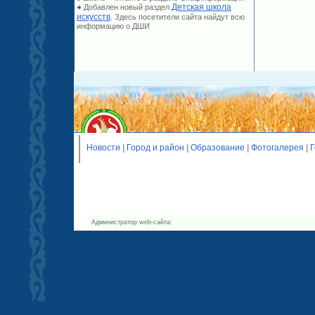
Детская школа
Добавлен новый раздел
искусств
. Здесь посетители сайта найдут всю
информацию о ДШИ
Новости
|
Город и район
|
Образование
|
Фотогалерея
|
Г
Администратор web-сайта: