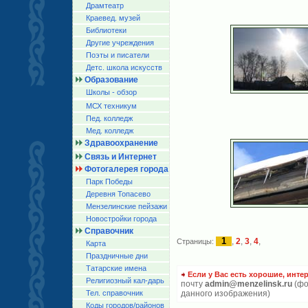
Драмтеатр
Краевед. музей
Библиотеки
Другие учреждения
Поэты и писатели
Детс. школа искусств
Образование
Школы - обзор
МСХ техникум
Пед. колледж
Мед. колледж
Здравоохранение
Связь и Интернет
Фотогалерея города
Парк Победы
Деревня Топасево
Мензелинские пейзажи
Новостройки города
Справочник
1
,
2
,
3
,
4
,
Страницы:
Карта
Праздничные дни
Татарские имена
Если у Вас есть хорошие, инте
Религиозный кал-дарь
почту
admin@menzelinsk.ru
(фо
Тел. справочник
данного изображения)
Коды городов/райoнов