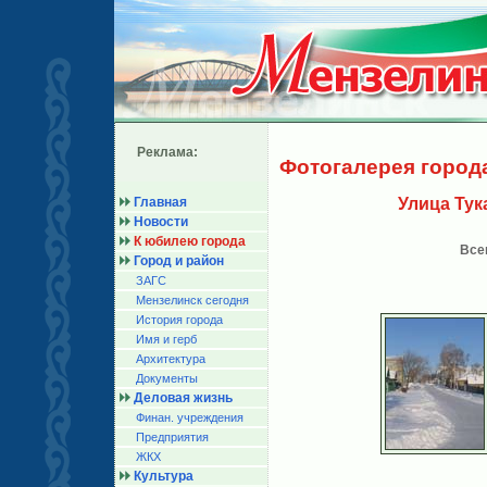
Реклама:
Фотогалерея город
Главная
Улица Тук
Новости
К юбилею города
Все
Город и район
ЗАГС
Мензелинск сегодня
История города
Имя и герб
Архитектура
Документы
Деловая жизнь
Финан. учреждения
Предприятия
ЖКХ
Культура