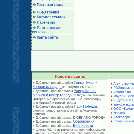
Гостевая книга
Объявления
Каталог ссылок
Партнёры
Партнерские
ссылки
Карта сайта
Новое на сайте:
Улица Тукая и
Добавлен новый альбом
Агентство не
Конная площадь
от Людмилы Кошман
POSmedia: р
Улица Карла
Добавлен новый альбом
Amoret club
Маркса и центр города
от Людмилы Кошман.
Mayer & Boch
Интересные профессиональные фотографии
РЕДУСЛИМ 
для жителей и гостей города
аренда-экска
Парк Победы
Добавлен новый альбом
,
ООО «Кам.и
снимки предоставила для сайта Людмила
zipparts
Кошман
Vsekashpo
Добавлен новый раздел К ЮБИЛЕЮ ГОРОДА
Объявления
Создание кни
Добавлен новый раздел
Библиотеки
Добавлен новый раздел
Школа №1 - выставлена полная информация
о школе - читайте в разделе Специнформация