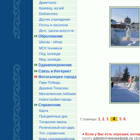
Драмтеатр
Краевед. музей
Библиотеки
Другие учреждения
Поэты и писатели
Детс. школа искусств
Образование
Школы - обзор
МСХ техникум
Пед. колледж
Мед. колледж
Здравоохранение
Связь и Интернет
Фотогалерея города
Парк Победы
Деревня Топасево
Мензелинские пейзажи
Новостройки города
Справочник
Карта
Праздничные дни
4
1
,
2
,
3
,
,
5
,
6
,
Страницы:
Татарские имена
Религиозный кал-дарь
Тел. справочник
Если у Вас есть хорошие, инте
почту
admin@menzelinsk.ru
(фо
Коды городов/райoнов