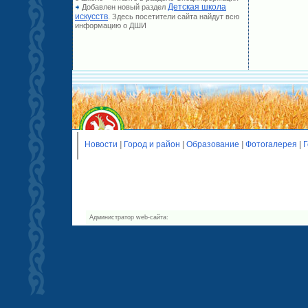
Детская школа
Добавлен новый раздел
искусств
. Здесь посетители сайта найдут всю
информацию о ДШИ
Новости
|
Город и район
|
Образование
|
Фотогалерея
|
Г
Администратор web-сайта: