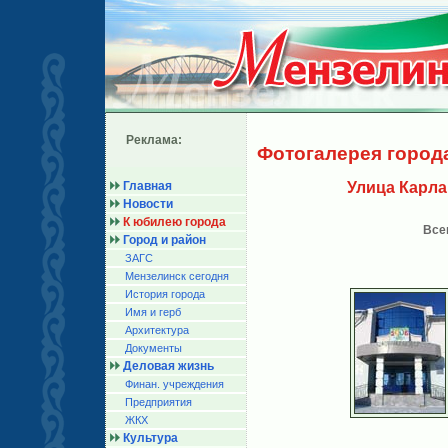
Реклама:
Фотогалерея город
Главная
Улица Карла
Новости
К юбилею города
Все
Город и район
ЗАГС
Мензелинск сегодня
История города
Имя и герб
Архитектура
Документы
Деловая жизнь
Финан. учреждения
Предприятия
ЖКХ
Культура