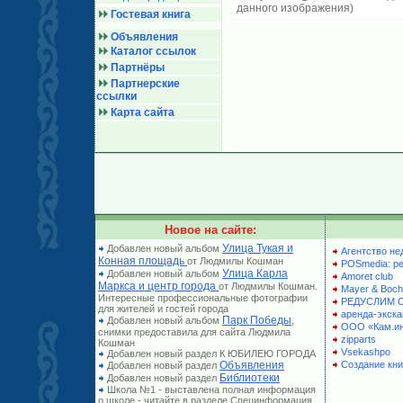
данного изображения)
Гостевая книга
Объявления
Каталог ссылок
Партнёры
Партнерские
ссылки
Карта сайта
Новое на сайте:
Улица Тукая и
Добавлен новый альбом
Агентство не
Конная площадь
от Людмилы Кошман
POSmedia: р
Улица Карла
Добавлен новый альбом
Amoret club
Маркса и центр города
от Людмилы Кошман.
Mayer & Boch
Интересные профессиональные фотографии
РЕДУСЛИМ 
для жителей и гостей города
аренда-экска
Парк Победы
Добавлен новый альбом
,
ООО «Кам.и
снимки предоставила для сайта Людмила
zipparts
Кошман
Vsekashpo
Добавлен новый раздел К ЮБИЛЕЮ ГОРОДА
Объявления
Создание кни
Добавлен новый раздел
Библиотеки
Добавлен новый раздел
Школа №1 - выставлена полная информация
о школе - читайте в разделе Специнформация