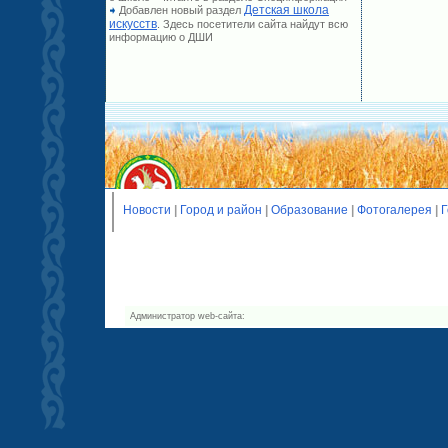
Детская школа
Добавлен новый раздел
искусств
. Здесь посетители сайта найдут всю
информацию о ДШИ
Новости
|
Город и район
|
Образование
|
Фотогалерея
|
Г
Администратор web-сайта: