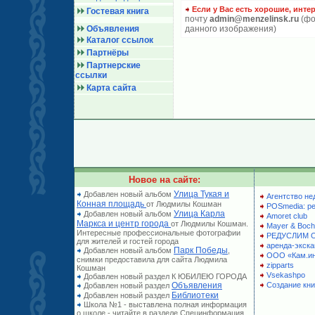
Если у Вас есть хорошие, инте
Гостевая книга
почту
admin@menzelinsk.ru
(фо
Объявления
данного изображения)
Каталог ссылок
Партнёры
Партнерские
ссылки
Карта сайта
Новое на сайте:
Улица Тукая и
Добавлен новый альбом
Агентство не
Конная площадь
от Людмилы Кошман
POSmedia: р
Улица Карла
Добавлен новый альбом
Amoret club
Маркса и центр города
от Людмилы Кошман.
Mayer & Boch
Интересные профессиональные фотографии
РЕДУСЛИМ 
для жителей и гостей города
аренда-экска
Парк Победы
Добавлен новый альбом
,
ООО «Кам.и
снимки предоставила для сайта Людмила
zipparts
Кошман
Vsekashpo
Добавлен новый раздел К ЮБИЛЕЮ ГОРОДА
Объявления
Создание кни
Добавлен новый раздел
Библиотеки
Добавлен новый раздел
Школа №1 - выставлена полная информация
о школе - читайте в разделе Специнформация