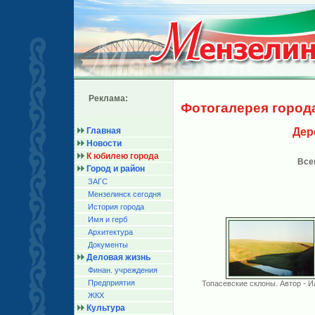
Реклама:
Фотогалерея город
Главная
Дер
Новости
К юбилею города
Все
Город и район
ЗАГС
Мензелинск сегодня
История города
Имя и герб
Архитектура
Документы
Деловая жизнь
Финан. учреждения
Предприятия
Топасевские склоны. Автор - 
ЖКХ
Культура