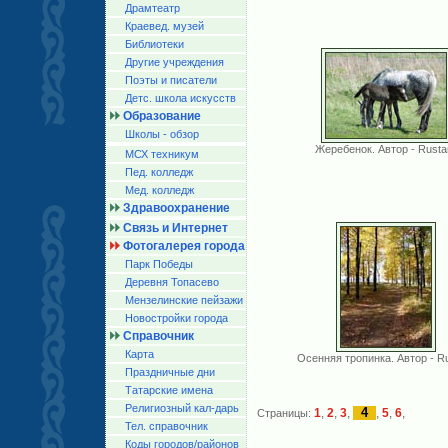
Драмтеатр
Краевед. музей
Библиотеки
Другие учреждения
Поэты и писатели
Детс. школа искусств
Образование
Школы - обзор
Жеребенок. Автор - Rust
МСХ техникум
Пед. колледж
Мед. колледж
Здравоохранение
Связь и Интернет
Фотогалерея города
Парк Победы
Деревня Топасево
Мензелинские пейзажи
Новостройки города
Справочник
Карта
Осенняя тропинка. Автор - R
Праздничные дни
Татарские имена
Религиозный кал-дарь
4
1
,
2
,
3
,
,
5
,
6
,
Страницы:
Тел. справочник
Коды городов/райoнов