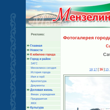
Реклама:
Фотогалерея город
Главная
С
Новости
Са
К юбилею города
Город и район
ЗАГС
Мензелинск сегодня
[
16
]
18
17
15
История города
Имя и герб
Архитектура
Документы
Деловая жизнь
Финан. учреждения
Предприятия
ЖКХ
Культура