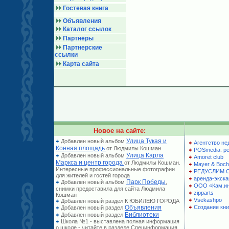
Гостевая книга
Объявления
Каталог ссылок
Партнёры
Партнерские
ссылки
Карта сайта
Новое на сайте:
Улица Тукая и
Добавлен новый альбом
Агентство не
Конная площадь
от Людмилы Кошман
POSmedia: р
Улица Карла
Добавлен новый альбом
Amoret club
Маркса и центр города
от Людмилы Кошман.
Mayer & Boch
Интересные профессиональные фотографии
РЕДУСЛИМ 
для жителей и гостей города
аренда-экска
Парк Победы
Добавлен новый альбом
,
ООО «Кам.и
снимки предоставила для сайта Людмила
zipparts
Кошман
Vsekashpo
Добавлен новый раздел К ЮБИЛЕЮ ГОРОДА
Объявления
Создание кни
Добавлен новый раздел
Библиотеки
Добавлен новый раздел
Школа №1 - выставлена полная информация
о школе - читайте в разделе Специнформация