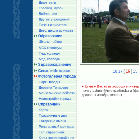
Драмтеатр
Краевед. музей
Библиотеки
Другие учреждения
Поэты и писатели
Детс. школа искусств
Образование
Школы - обзор
МСХ техникум
Пед. колледж
Мед. колледж
Здравоохранение
Связь и Интернет
[
16
]
18
17
15
Фотогалерея города
Парк Победы
Если у Вас есть хорошие, инте
Деревня Топасево
почту
admin@menzelinsk.ru
(фо
Мензелинские пейзажи
данного изображения)
Новостройки города
Справочник
Карта
Праздничные дни
Татарские имена
Религиозный кал-дарь
Тел. справочник
Коды городов/райoнов