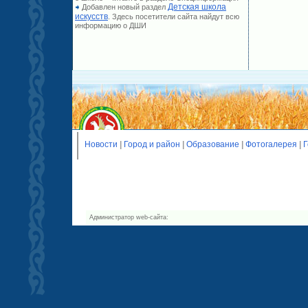
Детская школа
Добавлен новый раздел
искусств
. Здесь посетители сайта найдут всю
информацию о ДШИ
Новости
|
Город и район
|
Образование
|
Фотогалерея
|
Г
Администратор web-сайта: