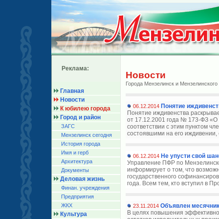
Реклама:
Новости
Города Мензелинск и Мензелинского
Главная
Новости
Понятие иждивенст
06.12.2014
К юбилею города
Понятие иждивенства раскрывает
Город и район
от 17.12.2001 года № 173-ФЗ «О
ЗАГС
соответствии с этим пунктом ч
состоявшими на его иждивении, е
Мензелинск сегодня
История города
Имя и герб
Не упусти свой шан
06.12.2014
Архитектура
Управление ПФР по Мензелинск
информирует о том, что возмож
Документы
государственного софинансиров
Деловая жизнь
года. Всем тем, кто вступил в Пр
Финан. учреждения
Предприятия
ЖКХ
Объявлен месячни
23.11.2014
В целях повышения эффективно
Культура