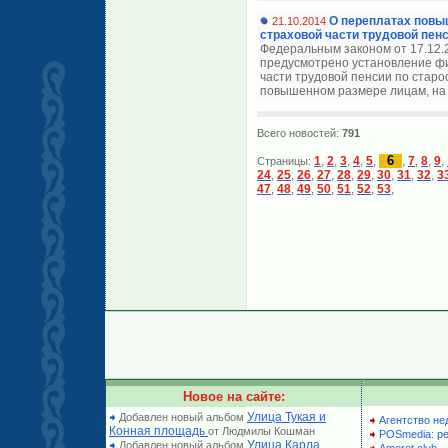
О переплатах повы
21.10.2014
страховой части трудовой пен
Федеральным законом от 17.12.
предусмотрено установление фи
части трудовой пенсии по старо
повышенном размере лицам, на 
Всего новостей:
791
6
1
,
2
,
3
,
4
,
5
,
,
7
,
8
,
9
,
Страницы:
24
,
25
,
26
,
27
,
28
,
29
,
30
,
31
,
32
,
3
47
,
48
,
49
,
50
,
51
,
52
,
53
,
Новое на сайте:
Улица Тукая и
Добавлен новый альбом
Агентство не
Конная площадь
от Людмилы Кошман
POSmedia: р
Улица Карла
Добавлен новый альбом