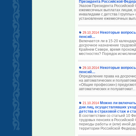
Президента Российской Федера
Указом Президента Российской 
ежемесячных выплатах лицам, 
инвалидами с детства I группы»
установление ежемесячных выпл
Некоторые вопросы
29.10.2014
пенсий…
Включается ли в 15-20 календа
досрочное назначение трудовой 
Крайнем Севере, время прохожд
местностях? Порядок исчисления
Некоторые вопросы
29.10.2014
пенсий…
Определение права на досрочн
на автоматических и полуавтома
«Общие профессии») предусмот
автоматических и полуавтомат..
Можно ли включат
21.10.2014
дни лиц, осуществлявших уход
детства в страховой стаж и ст
В соответствии со статьей 10 Ф
трудовых пенсиях в Российской
периоды работы и (или) иной д
территории Российской Федераци