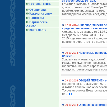
за 9 месяцев 2014 года.
Гостевая книга
Отчетная компания началась в о
сдачи отчетности – 17 ноября 2
Объявления
необходимо представлять отчетн
Каталог ссылок
календарного месяца, следующег
Партнёры
Партнерские
О периодичности о
07.11.2014
ссылки
средств пенсионных накоплен
Карта сайта
Федеральным законом от 21.07.
Федеральный закон от 30.11.20
2015 года минимальный срок, п
повторно обратиться за получе
Некоторые вопросы
29.10.2014
пенсий…
Условия назначения досрочной т
Разделом «Кузнечно-прессовые 
квалификационного справочника 
предусмотрены следующие профе
ОБЩИЙ ПЕРЕЧЕНЬ
29.10.2014
сведения из которых могут быт
льготное пенсионное обеспечени
Трудовая книжка. Ведется на все
ед...
О праве на ежемеся
29.10.2014