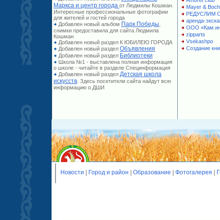
Amoret club
Маркса и центр города
от Людмилы Кошман.
Mayer & Boch
Интересные профессиональные фотографии
РЕДУСЛИМ 
для жителей и гостей города
аренда-экска
Парк Победы
Добавлен новый альбом
,
ООО «Кам.и
снимки предоставила для сайта Людмила
zipparts
Кошман
Vsekashpo
Добавлен новый раздел К ЮБИЛЕЮ ГОРОДА
Объявления
Создание кни
Добавлен новый раздел
Библиотеки
Добавлен новый раздел
Школа №1 - выставлена полная информация
о школе - читайте в разделе Специнформация
Детская школа
Добавлен новый раздел
искусств
. Здесь посетители сайта найдут всю
информацию о ДШИ
Новости
|
Город и район
|
Образование
|
Фотогалерея
|
Г