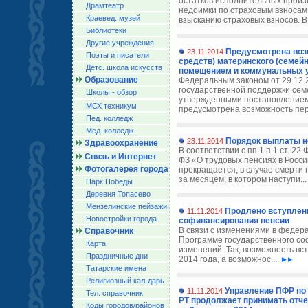
остатков исполнительных произв
Драмтеатр
недоимки по страховым взносам 
Краевед. музей
взысканию страховых взносов. В 
Библиотеки
Другие учреждения
Предусмотрена воз
23.11.2014
Поэты и писатели
средств) материнского (семей
Детс. школа искусств
помещением и коммунальных у
Образование
Федеральным законом от 29.12
государственной поддержки сем
Школы - обзор
утвержденными постановлением
МСХ техникум
предусмотрена возможность пер
Пед. колледж
Мед. колледж
Порядок выплаты н
23.11.2014
Здравоохранение
В соответствии с пп.1 п.1 ст. 22
Связь и Интернет
ФЗ «О трудовых пенсиях в Росс
Фотогалерея города
прекращается, в случае смерти п
за месяцем, в котором наступи..
Парк Победы
Деревня Топасево
Мензелинские пейзажи
Продлено вступлен
11.11.2014
Новостройки города
софинансирования пенсии
В связи с изменениями в федера
Справочник
Программе государственного с
Карта
изменений. Так, возможность вс
Праздничные дни
2014 года, а возможнос...
Татарские имена
Религиозный кал-дарь
Управление ПФР по
11.11.2014
Тел. справочник
РТ продолжает принимать отче
Коды городов/райoнов