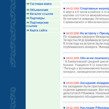
Гостевая книга
Спортивные меропр
04.03.2005
Объявления
6 марта в 9 часов в районе 4-го
Каталог ссылок
коробке состоятся межрайонные
Партнёры
Встречаются команды Актанышско
Сармановского и Мензелинского р
Партнерские
ссылки
Карта сайта
На встречу с През
04.03.2005
По традиции накануне Междунар
Татарстан М.Ш.Шаймиев встреч
В этом году на встрече были по
спубликанского конкурса “Женщи
Обо всем понемног
04.03.2005
* В Бикбуловской средней школ
Казани. Учащиеся 9-11 классов с
“Легенда о возникновении Казани
конкурсе, проведенном учителем
Заседание координ
04.03.2005
На заседание были приглашены 
отделов администрации. Вел ег
депутатов И.Р.Каюмов. Начальн
ветеринарного объединения, гла
Наследие Р.Фахре
04.02.2005