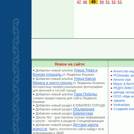
49
47
,
48
,
,
50
,
51
,
52
,
53
,
Новое на сайте:
Улица Тукая и
Добавлен новый альбом
Агентство не
Конная площадь
от Людмилы Кошман
POSmedia: р
Улица Карла
Добавлен новый альбом
Amoret club
Маркса и центр города
от Людмилы Кошман.
Mayer & Boch
Интересные профессиональные фотографии
РЕДУСЛИМ 
для жителей и гостей города
аренда-экска
Парк Победы
Добавлен новый альбом
,
ООО «Кам.и
снимки предоставила для сайта Людмила
zipparts
Кошман
Vsekashpo
Добавлен новый раздел К ЮБИЛЕЮ ГОРОДА
Объявления
Создание кни
Добавлен новый раздел
Библиотеки
Добавлен новый раздел
Школа №1 - выставлена полная информация
о школе - читайте в разделе Специнформация
Детская школа
Добавлен новый раздел
искусств
. Здесь посетители сайта найдут всю
информацию о ДШИ