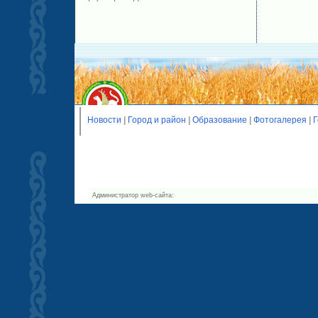
Новости
|
Город и район
|
Образование
|
Фотогалерея
|
Г
Администратор web-сайта: