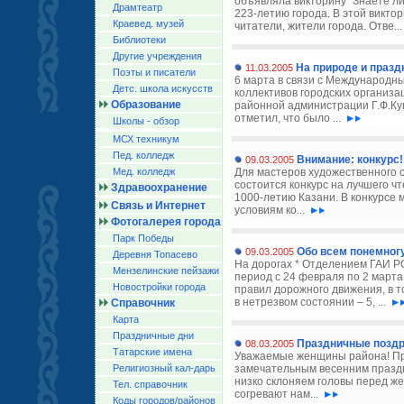
объявляла викторину “Знаете л
Драмтеатр
223-летию города. В этой викто
Краевед. музей
читатели, жители города. Отве..
Библиотеки
Другие учреждения
На природе и празд
11.03.2005
Поэты и писатели
6 марта в связи с Международны
Детс. школа искусств
коллективов городских организа
Образование
районной администрации Г.Ф.Ку
отметил, что было ...
Школы - обзор
МСХ техникум
Пед. колледж
Внимание: конкурс!
09.03.2005
Мед. колледж
Для мастеров художественного 
состоится конкурс на лучшего ч
Здравоохранение
1000-летию Казани. В конкурсе 
Связь и Интернет
условиям ко...
Фотогалерея города
Парк Победы
Обо всем понемног
09.03.2005
Деревня Топасево
На дорогах * Отделением ГАИ Р
Мензелинские пейзажи
период с 24 февраля по 2 март
Новостройки города
правил дорожного движения, в 
в нетрезвом состоянии – 5, ...
Справочник
Карта
Праздничные дни
Праздничные позд
08.03.2005
Татарские имена
Уважаемые женщины района! При
Религиозный кал-дарь
замечательным весенним празд
низко склоняем головы перед ж
Тел. справочник
согревают нам...
Коды городов/райoнов