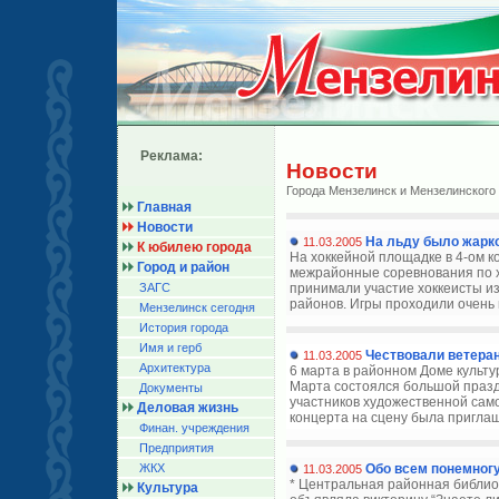
Реклама:
Новости
Города Мензелинск и Мензелинского
Главная
Новости
На льду было жарк
11.03.2005
К юбилею города
На хоккейной площадке в 4-ом 
Город и район
межрайонные соревнования по х
ЗАГС
принимали участие хоккеисты из
районов. Игры проходили очень
Мензелинск сегодня
История города
Имя и герб
Чествовали ветера
11.03.2005
Архитектура
6 марта в районном Доме культ
Марта состоялся большой празд
Документы
участников художественной сам
Деловая жизнь
концерта на сцену была приглаш
Финан. учреждения
Предприятия
ЖКХ
Обо всем понемног
11.03.2005
* Центральная районная библио
Культура