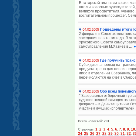
В татарской гимназии состоялс
школ и классных руководителей
великого просветителя, ученого
воспитательном процессе”. Семи
Подведены итоги г
04.02.2005
2 февраля в Советах местного 
заседания по итогам года. В эт
Урусовского Совета самоуправле
самоуправления М.Хазиев в ...
Где получить тран
04.02.2005
Субсидию на проезд на транспор
предусмотрена для пенсионеров
либо в отделении Сбербанка, либ
перечисляются на счет в Сбербан
Обо всем понемног
04.02.2005
* Завершился отборочный тур см
художественной самодеятельност
февраля – в День защитника Оте
участием лучших исполнителей. О
Всего новостей:
791
1
,
2
,
3
,
4
,
5
,
6
,
7
,
8
,
9
,
10
Страницы:
24
,
25
,
26
,
27
,
28
,
29
,
30
,
31
,
32
,
3