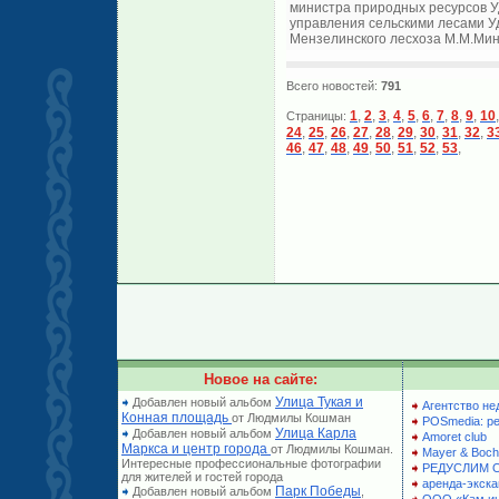
министра природных ресурсов У
управления сельскими лесами Уд
Мензелинского лесхоза М.М.Минг
Всего новостей:
791
1
,
2
,
3
,
4
,
5
,
6
,
7
,
8
,
9
,
10
Страницы:
24
,
25
,
26
,
27
,
28
,
29
,
30
,
31
,
32
,
3
46
,
47
,
48
,
49
,
50
,
51
,
52
,
53
,
Новое на сайте:
Улица Тукая и
Добавлен новый альбом
Агентство не
Конная площадь
от Людмилы Кошман
POSmedia: р
Улица Карла
Добавлен новый альбом
Amoret club
Маркса и центр города
от Людмилы Кошман.
Mayer & Boch
Интересные профессиональные фотографии
РЕДУСЛИМ 
для жителей и гостей города
аренда-экска
Парк Победы
Добавлен новый альбом
,