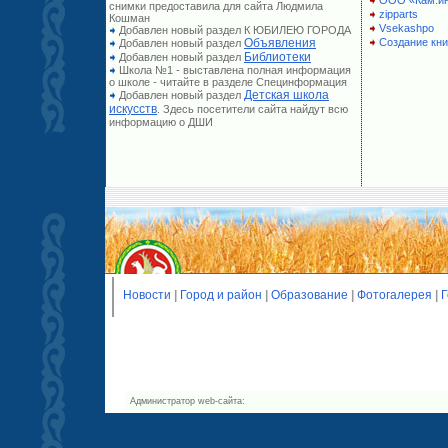
ООО «Кам.и
снимки предоставила для сайта Людмила
zipparts
Кошман
Vsekashpo
Добавлен новый раздел К ЮБИЛЕЮ ГОРОДА
Объявления
Создание кни
Добавлен новый раздел
Библиотеки
Добавлен новый раздел
Школа №1 - выставлена полная информация
о школе - читайте в разделе Специнформация
Детская школа
Добавлен новый раздел
искусств
. Здесь посетители сайта найдут всю
информацию о ДШИ
Новости
|
Город и район
|
Образование
|
Фотогалерея
|
Г
Администратор web-сайта: