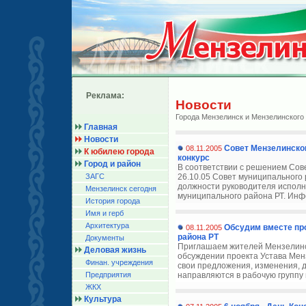
Реклама:
Новости
Города Мензелинск и Мензелинского
Главная
Новости
Совет Мензелинско
08.11.2005
К юбилею города
конкурс
Город и район
В соответствии с решением Сов
ЗАГС
26.10.05 Совет муниципального
должности руководителя исполн
Мензелинск сегодня
муниципального района РТ. Инфо
История города
Имя и герб
Архитектура
Обсудим вместе пр
08.11.2005
района РТ
Документы
Приглашаем жителей Мензелинск
Деловая жизнь
обсуждении проекта Устава Мен
Финан. учреждения
свои предложения, изменения, 
Предприятия
направляются в рабочую группу 
ЖКХ
Культура