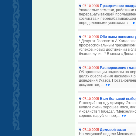
Праздничное поздр
07.10.2005
Уважаемые земляки, работники и
перерабатывающей промышленнос
хозяйства и перерабатывающей
определенными успехами в ...
Обо всем понемног
07.10.2005
* Депутат Госсовета А.Хамаев п
профессиональным праздником 
успехов, новых достижений в бл
благополучия. * В связи с Днем 
Распоряжение глав
07.10.2005
Об организации подписки на пер
целях обеспечения населения 
доведения Указов, Постановлен
документов, ...
Был большой выбо
07.10.2005
Я каждый год жду ярмарку. Это о
Купила очень хорошее мясо, лу
у хозяйств “Победа”, “Мензелинс
хорошо нарубленное,...
Деловой визит
07.10.2005
На минувшей неделе Мензелинск