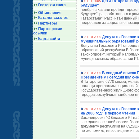
Дети Татарстана бу
01.11.2005
Гостевая книга
будущее"
ноября в Казани пройдет презен
Объявления
будущее", разработанного в рам
Каталог ссылок
Татарстана". Рассчитан данный
подростков из социально незащ
Партнёры
Партнерские
ссылки
Депутаты Госсовета
31.10.2005
Карта сайта
муниципальных образований р
Депутаты Госсовета РТ определ
образований республики В Госс
законопроект, который напрямую
муниципальных образований РТ. 
В сводный список 
31.10.2005
Президенте РТ сегодня включе
В Татарстане 6770 семей, жела
помощи программы социальной и
Государственного жилищного фо
городов республики наиболее мн
Депутаты Госсовет
30.10.2005
на 2006 год" в первом чтении
Законопроект "О бюджете РТ на 
заседании осенней сессии Госсо
документу республики на будущ
по экономике, инвестициям и пр