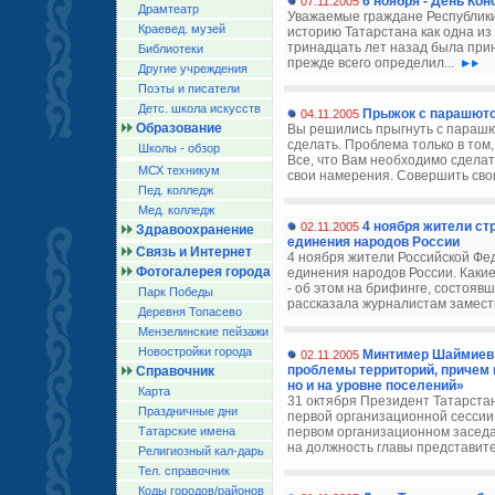
6 ноября - День Ко
07.11.2005
Драмтеатр
Уважаемые граждане Республики
Краевед. музей
историю Татарстана как одна из
тринадцать лет назад была при
Библиотеки
прежде всего определил...
Другие учреждения
Поэты и писатели
Детс. школа искусств
Прыжок с парашютом
04.11.2005
Образование
Вы решились прыгнуть с парашют
сделать. Проблема только в том,
Школы - обзор
Все, что Вам необходимо сделат
МСХ техникум
свои намерения. Совершить сво
Пед. колледж
Мед. колледж
4 ноября жители ст
02.11.2005
Здравоохранение
единения народов России
Связь и Интернет
4 ноября жители Российской Фед
Фотогалерея города
единения народов России. Какие
- об этом на брифинге, состояв
Парк Победы
рассказала журналистам замести
Деревня Топасево
Мензелинские пейзажи
Новостройки города
Минтимер Шаймиев:
02.11.2005
проблемы территорий, причем 
Справочник
но и на уровне поселений»
Карта
31 октября Президент Татарста
Праздничные дни
первой организационной сессии
Татарские имена
первом организационном заседа
на должность главы представите
Религиозный кал-дарь
Тел. справочник
Коды городов/райoнов