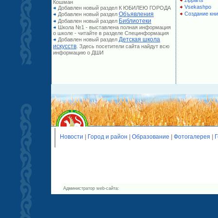
zipparts
Кошман
Vsekashpo
Добавлен новый раздел К ЮБИЛЕЮ ГОРОДА
Объявления
Создание кни
Добавлен новый раздел
Библиотеки
Добавлен новый раздел
Школа №1 - выставлена полная информация
о школе - читайте в разделе Специнформация
Детская школа
Добавлен новый раздел
искусств
. Здесь посетители сайта найдут всю
информацию о ДШИ
Новости
|
Город и район
|
Образование
|
Фотогалерея
|
Г
Администратор web-сайта: