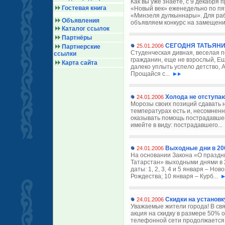
Как вы уже знаете, с 9 декабря 
Гостевая книга
«Новый век» еженедельно по п
«Минзеля дулкыннары». Для раб
Объявления
объявляем конкурс на замещени
Каталог ссылок
Партнёры
СЕГОДНЯ ТАТЬЯНИН
25.01.2006
Партнерские
Студенческая дивная, веселая 
ссылки
гражданин, еще не взрослый, Ещ
Карта сайта
далеко уплыть успело детство, А
Прощайся с...
Холода не отступа
24.01.2006
Морозы своих позиций сдавать н
температурах есть и, несомненн
оказывать помощь пострадавше
имейте в виду: пострадавшего...
Выходные дни в 20
24.01.2006
На основании Закона «О праздн
Татарстан» выходными днями в 
даты: 1, 2, 3, 4 и 5 января – Но
Рождества; 10 января – Курб...
Скидки на установ
24.01.2006
Уважаемые жители города! В свя
акция на скидку в размере 50% 
телефонной сети продолжается.