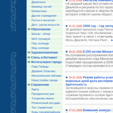
Обо всем понемног
31.01.2006
Драмтеатр
• В средней школе №3 готовятся
Краевед. музей
Джалиля и рисунков по его про
приобщатся к жизни и творчеств
Библиотеки
которого отметит нынче общест.
Другие учреждения
Поэты и писатели
Детс. школа искусств
2006 год – год лит
31.01.2006
Образование
30 декабря прошлого года През
подписал Указ «Об объявлении 2
Школы - обзор
Указ принят в связи с отмечаем
МСХ техникум
Мусы Джалиля, Натана Рахл...
Пед. колледж
Мед. колледж
К 255-летию Мензел
30.01.2006
Здравоохранение
На основании распоряжения Каб
Связь и Интернет
декабря прошлого года Мензели
Фотогалерея города
подготовке празднования в 2006
Утвержден состав оргкомитета по
Парк Победы
Деревня Топасево
Мензелинские пейзажи
Режим работы усил
29.01.2006
Новостройки города
морозных дней дала распоряж
бдительность
Справочник
Затянувшиеся морозы привнесли
Карта
администрация района с первых
Праздничные дни
службам проявлять особую бдите
Татарские имена
бесперебойное обеспечение нас
Религиозный кал-дарь
Тел. справочник
Внимание конкурс: 
27.01.2006
Коды городов/райoнов