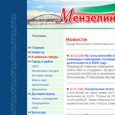
Реклама:
Новости
Города Мензелинск и Мензелинского
Главная
Новости
На сельскохозяйст
06.02.2006
К юбилею города
семинары-совещания, посвяще
Город и район
деятельности в 2005 году.
ЗАГС
Очередной семинар-совещание н
«Якты Юл» и «Гордово». Из выс
Мензелинск сегодня
сельского хозяйства и продоволь
История города
Урошникова, Р. Кашбиева явствует
Имя и герб
Архитектура
Театральные итоги 
02.02.2006
Документы
Спектаклей на такую сумму пост
Деловая жизнь
выполнен на 114%. Планы на 20
Финан. учреждения
тысяч рублей. Таким образом п
Предприятия
правительство учит театры сами
ЖКХ
Культура