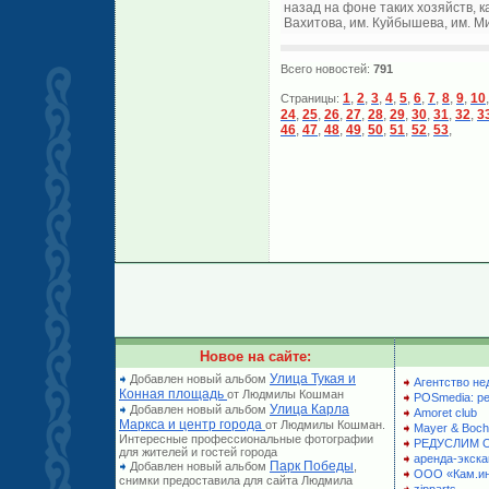
назад на фоне таких хозяйств, к
Вахитова, им. Куйбышева, им. Ми
Всего новостей:
791
1
,
2
,
3
,
4
,
5
,
6
,
7
,
8
,
9
,
10
Страницы:
24
,
25
,
26
,
27
,
28
,
29
,
30
,
31
,
32
,
3
46
,
47
,
48
,
49
,
50
,
51
,
52
,
53
,
Новое на сайте:
Улица Тукая и
Добавлен новый альбом
Агентство не
Конная площадь
от Людмилы Кошман
POSmedia: р
Улица Карла
Добавлен новый альбом
Amoret club
Маркса и центр города
от Людмилы Кошман.
Mayer & Boch
Интересные профессиональные фотографии
РЕДУСЛИМ 
для жителей и гостей города
аренда-экска
Парк Победы
Добавлен новый альбом
,
ООО «Кам.и
снимки предоставила для сайта Людмила