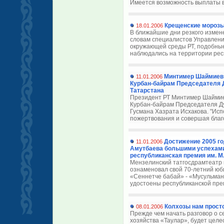
Имеется возможность выплаты в 
Крещенские морозы 
18.01.2006
В ближайшие дни резкого измен
словам специалистов Управлени
окружающей среды РТ, подобны
наблюдались на территории респ
Минтимер Шаймиев 
11.01.2006
Курбан-байрам Председателя 
Татарстана
Президент РТ Минтимер Шаймие
Курбан-байрам Председателя Д
Гусмана Хазрата Исхакова. "Исп
пожертвования и совершая благо
Достижение 2005 го
11.01.2006
Амутбаева большими успехами
республиканская премия им. М
Мензелинский татгосдрамтеатр 
ознаменовал свой 70-летний юби
«Сеннетче бабай» - «Мусульман
удостоены республиканской прем
Колхозы нам прост
08.01.2006
Прежде чем начать разговор о 
хозяйства «Таулар», будет целе