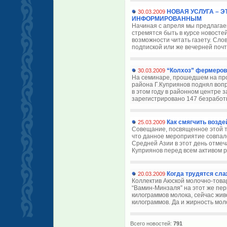
НОВАЯ УСЛУГА – 
30.03.2009
ИНФОРМИРОВАННЫМ
Начиная с апреля мы предлагаем
стремятся быть в курсе новосте
возможности читать газету. Сло
подпиской или же вечерней почто
“Колхоз” фермеров
30.03.2009
На семинаре, прошедшем на пр
района Г.Куприянов поднял вопр
в этом году в районном центре 
зарегистрировано 147 безработны
Как смягчить возде
25.03.2009
Совещание, посвященное этой т
что данное мероприятие совпал
Средней Азии в этот день отмеч
Куприянов перед всем активом ра
Когда трудятся сла
20.03.2009
Коллектив Аюской молочно-тов
“Вамин-Минзаля” на этот же пе
килограммов молока, сейчас жив
килограммов. Да и жирность моло
Всего новостей:
791