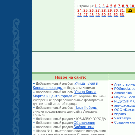
1
,
2
,
3
,
4
,
5
,
6
,
7
,
8
,
9
,
10
Страницы:
32
24
,
25
,
26
,
27
,
28
,
29
,
30
,
31
,
46
,
47
,
48
,
49
,
50
,
51
,
52
,
53
,
Новое на сайте:
Улица Тукая и
Добавлен новый альбом
Агентство не
Конная площадь
от Людмилы Кошман
POSmedia: р
Улица Карла
Добавлен новый альбом
Amoret club
Маркса и центр города
от Людмилы Кошман.
Mayer & Boch
Интересные профессиональные фотографии
РЕДУСЛИМ 
для жителей и гостей города
аренда-экска
Парк Победы
Добавлен новый альбом
,
ООО «Кам.и
снимки предоставила для сайта Людмила
zipparts
Кошман
Vsekashpo
Добавлен новый раздел К ЮБИЛЕЮ ГОРОДА
Объявления
Создание кни
Добавлен новый раздел
Библиотеки
Добавлен новый раздел
Школа №1 - выставлена полная информация
о школе - читайте в разделе Специнформация