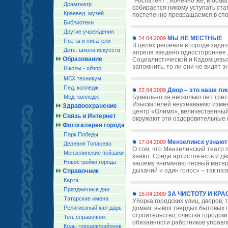
“Роспатент”. Конечно же, Москва
Драмтеатр
собирается никому уступать ста
Краевед. музей
постепенно превращаемся в спо
Библиотеки
Другие учреждения
МЫ НЕ МЕСТНЫЕ
24.04.2009
Поэты и писатели
В целях решения в городе задач
Детс. школа искусств
апреля введено одностороннее 
Образование
Социалистической и Кадомцевых
запомнить, то ли они не видят зн
Школы - обзор
МСХ техникум
Пед. колледж
Двор – это наше ли
22.04.2009
Мед. колледж
Буквально за несколько лет тре
Изыскателей неузнаваемо изме
Здравоохранение
центр «Олимп», величественный 
Связь и Интернет
окружают эти оздоровительные ц
Фотогалерея города
Парк Победы
Мензелинск узнают
17.04.2009
Деревня Топасево
О том, что Мензелинский театр 
Мензелинские пейзажи
знают. Среди артистов есть и д
Новостройки города
вашему вниманию первый матери
дыханий и один голос» – так наз
Справочник
Карта
Праздничные дни
ЗА ЧИСТОТУ И КРА
15.04.2009
Татарские имена
Уборка городских улиц, дворов,
Религиозный кал-дарь
домам, вывоз твердых бытовых о
строительство, очистка городских
Тел. справочник
обязанности работников управл
Коды городов/райoнов