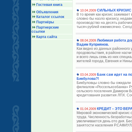
Гостевая книга
СИЛЬНЫХ КРИЗИС 
10.04.2009
Объявления
В то время как кризис зажимает 
Каталог ссылок
словно бы назло кризису, недав
Партнёры
производство на десять рабочих
тысяч рублей ежемесячно. Сегод
Партнерские
ссылки
Карта сайта
Любимая работа до
08.04.2009
Вадим Куприянов.
Как видно из данных районного 
продовольствия, в районе насчи
и всего лишь семь из них специ
жителей города, Евгения и Нины
Банк сам идет на п
03.04.2009
Бикбулова?!
Бикбуловцы словно бы ожидали
филиалом «Россельхозбанка» Ру
сельского поселения Дамиром В
кредитования развития ЛПХ. Соб
КРЕДИТ – ЭТО ВЕР
01.04.2009
Мировой экономический кризис 
труда. Численность безработных
увеличивается день ото дня. Бе
занятости населения Р.САФИУЛ