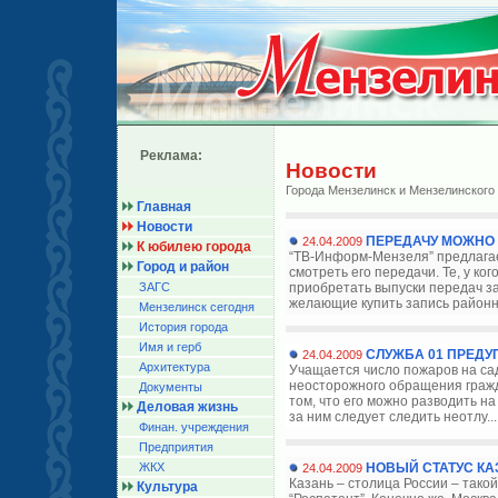
Реклама:
Новости
Города Мензелинск и Мензелинского
Главная
Новости
ПЕРЕДАЧУ МОЖНО 
24.04.2009
К юбилею города
“ТВ-Информ-Мензеля” предлагает
Город и район
смотреть его передачи. Те, у ко
ЗАГС
приобретать выпуски передач за
желающие купить запись районно
Мензелинск сегодня
История города
Имя и герб
СЛУЖБА 01 ПРЕД
24.04.2009
Архитектура
Учащается число пожаров на сад
неосторожного обращения гражда
Документы
том, что его можно разводить на
Деловая жизнь
за ним следует следить неотлу..
Финан. учреждения
Предприятия
ЖКХ
НОВЫЙ СТАТУС К
24.04.2009
Казань – столица России – тако
Культура