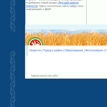
Детская школа
Добавлен новый раздел
искусств
. Здесь посетители сайта найдут всю
информацию о ДШИ
Новости
|
Город и район
|
Образование
|
Фотогалерея
|
Г
Администратор web-сайта: