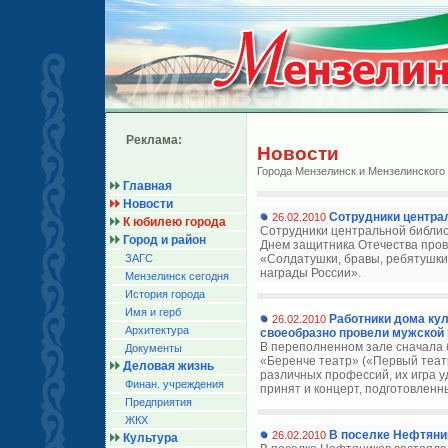
Реклама:
Новости
Города Мензелинск и Мензелинского
Главная
Новости
Сотрудники центра
26.02.2010
К юбилею города
Сотрудники центральной библиот
Город и район
Днем защитника Отечества пров
ЗАГС
«Солдатушки, бравы, ребятушки
награды России».
Мензелинск сегодня
История города
Имя и герб
Работники дома ку
26.02.2010
Архитектура
своеобразно провели мужской 
В переполненном зале сначала б
Документы
«Беренче театр» («Первый теат
Деловая жизнь
различных профессий, их игра у
Финан. учреждения
принят и концерт, подготовленны
Предприятия
ЖКХ
В поселке Нефтяни
26.02.2010
Культура