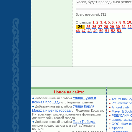
часов, будет проводиться регист
Всего новостей:
791
1
,
2
,
3
,
4
,
5
,
6
,
7
,
8
,
9
,
10
Страницы:
24
,
25
,
26
,
27
,
28
,
29
,
30
,
31
,
32
46
,
47
,
48
,
49
,
50
,
51
,
52
,
53
,
Новое на сайте:
Улица Тукая и
Добавлен новый альбом
Агентство не
Конная площадь
от Людмилы Кошман
POSmedia: р
Улица Карла
Добавлен новый альбом
Amoret club
Маркса и центр города
от Людмилы Кошман.
Mayer & Boch
Интересные профессиональные фотографии
РЕДУСЛИМ 
для жителей и гостей города
аренда-экска
Парк Победы
Добавлен новый альбом
,
ООО «Кам.и
снимки предоставила для сайта Людмила
zipparts
Кошман