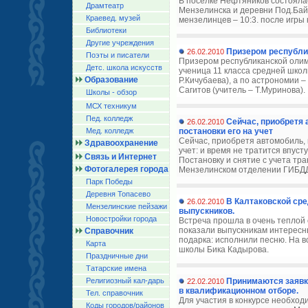
В поселке Нефтяников состояла
Драмтеатр
Мензелинска и деревни Под.Бай
Краевед. музей
мензелинцев – 10:3. после игры
Библиотеки
Другие учреждения
Призером республи
26.02.2010
Поэты и писатели
Призером республиканской олим
Детс. школа искусств
ученица 11 класса средней шко
Образование
Р.Кичубаева), а по астрономии 
Сагитов (учитель – Т.Муринова).
Школы - обзор
МСХ техникум
Пед. колледж
Сейчас, приобретя 
26.02.2010
Мед. колледж
постановки его на учет
Сейчас, приобретя автомобиль, 
Здравоохранение
учет: и время не тратится впусту
Связь и Интернет
Постановку и снятие с учета тр
Фотогалерея города
Мензелинском отделении ГИБДД.
Парк Победы
Деревня Топасево
В Калтаковской ср
26.02.2010
Мензелинские пейзажи
выпускников.
Новостройки города
Встреча прошла в очень теплой
показали выпускникам интересны
Справочник
подарка: исполнили песню. На 
Карта
школы Бика Кадырова.
Праздничные дни
Татарские имена
Религиозный кал-дарь
Принимаются заявки
22.02.2010
в квалификационном отборе.
Тел. справочник
Для участия в конкурсе необходим
Коды городов/райoнов