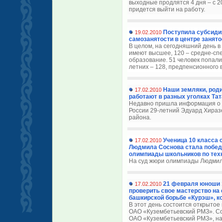
выходные продлятся 4 дня – с 20
придется выйти на работу.
Поступила субсидия
19.02.2010
самозанятости в центре занято
В целом, на сегодняшний день в
имеют высшее, 120 – средне-сп
образование. 51 человек попал
летних – 128, предпенсионного в
Наши земляки, род
17.02.2010
работают в разных уголках Тат
Недавно пришла информация о т
России 29-летний Эдуард Хира
района.
Ученица 10 класса
17.02.2010
Людмила Соснова стала побед
олимпиады школьников по техн
На суд жюри олимпиады Людмил
21 февраля юноши 
17.02.2010
проверить свое мастерство на
башкирской борьбе «Курэш», к
В этот день состоится открыт
ОАО «Кузембетьевский РМЗ». Со
ОАО «Кузембетьевский РМЗ», нач