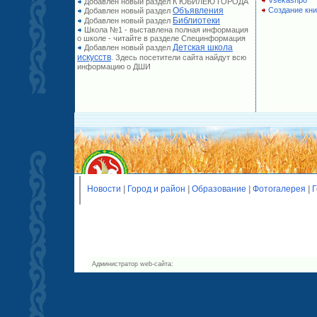
Vsekashpo
Добавлен новый раздел К ЮБИЛЕЮ ГОРОДА
Объявления
Создание кни
Добавлен новый раздел
Библиотеки
Добавлен новый раздел
Школа №1 - выставлена полная информация
о школе - читайте в разделе Специнформация
Детская школа
Добавлен новый раздел
искусств
. Здесь посетители сайта найдут всю
информацию о ДШИ
Новости
|
Город и район
|
Образование
|
Фотогалерея
|
Г
Администратор web-сайта: