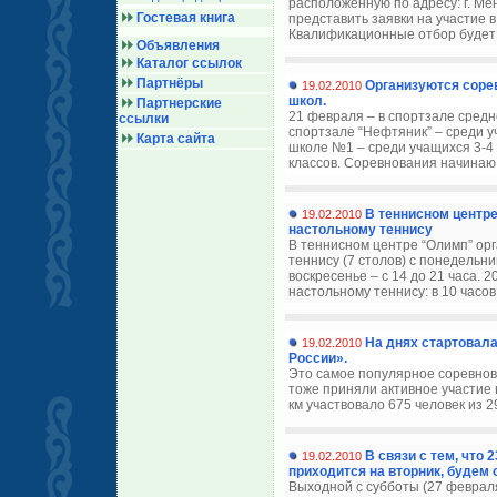
расположенную по адресу: г. Ме
Гостевая книга
представить заявки на участие 
Квалификационные отбор будет п
Объявления
Каталог ссылок
Партнёры
Организуются соре
19.02.2010
школ.
Партнерские
21 февраля – в спортзале средн
ссылки
спортзале “Нефтяник” – среди у
Карта сайта
школе №1 – среди учащихся 3-4 
классов. Соревнования начинаю.
В теннисном центр
19.02.2010
настольному теннису
В теннисном центре “Олимп” ор
теннису (7 столов) с понедельник
воскресенье – с 14 до 21 часа.
настольному теннису: в 10 часов 
На днях стартовал
19.02.2010
России».
Это самое популярное соревнов
тоже приняли активное участие 
км участвовало 675 человек из 2
В связи с тем, что
19.02.2010
приходится на вторник, будем 
Выходной с субботы (27 февраля