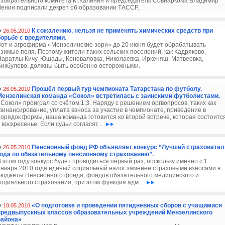
избирательного комитета М.Калинин и председатель Совнаркома Владимир
Ленин подписали декрет об образовании ТАССР.
К сожалению, нельзя не применять химических средств при
26.05.2010
борьбе с вредителями.
Вот и агрофирма «Мензелинские зори» до 20 июня будет обрабатывать
озимые поля. Поэтому жители таких сельских поселений, как Кадряково,
Наратлы Кичу, Юшады, Коноваловка, Николаевка, Иркеняш, Матвеевка,
Бикбулово, должны быть особенно осторожными.
Прошёл первый тур чемпионата Татарстана по футболу.
26.05.2010
Мензелинская команда «Сокол» встретилась с заинскими футболистами.
«Сокол» проиграл со счётом 1:3. Наряду с решением оргвопросов, таких как
финансирование, уплата взноса за участие в чемпионате, приведение в
порядок формы, наша команда готовится ко второй встрече, которая состоитс
 воскресенье. Если судьи согласят...
Пенсионный фонд РФ объявляет конкурс “Лучший страховател
26.05.2010
года по обязательному пенсионному страхованию”.
 этом году конкурс будет проводиться первый раз, поскольку именно с 1
января 2010 года единый социальный налог заменен страховыми взносами в
бюджеты Пенсионного фонда, фондов обязательного медицинского и
социального страхования, при этом функция адм...
«О подготовке и проведении пятидневных сборов с учащимися
18.05.2010
предвыпускных классов образовательных учреждений Мензелинского
района»