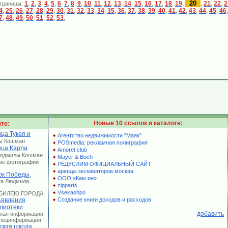
20
1
,
2
,
3
,
4
,
5
,
6
,
7
,
8
,
9
,
10
,
11
,
12
,
13
,
14
,
15
,
16
,
17
,
18
,
19
,
,
21
,
22
,
2
траницы:
4
,
25
,
26
,
27
,
28
,
29
,
30
,
31
,
32
,
33
,
34
,
35
,
36
,
37
,
38
,
39
,
40
,
41
,
42
,
43
,
44
,
45
,
46
,
7
,
48
,
49
,
50
,
51
,
52
,
53
,
те:
Новые 10 ссылок в каталоге:
ца Тукая и
Агентство недвижимости "Маяк"
ы Кошман
POSmedia: рекламная полиграфия
ица Карла
Amoret club
Людмилы Кошман.
Mayer & Boch
ые фотографии
РЕДУСЛИМ ОФИЦИАЛЬНЫЙ САЙТ
аренда-экскаваторов.москва
рк Победы
,
ООО «Кам.ин»
та Людмила
zipparts
Vsekashpo
 ЮБИЛЕЮ ГОРОДА
явления
Создание книги доходов и расходов
лиотеки
добавить
лная информация
 Специнформация
ская школа