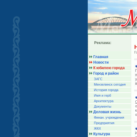
Реклама:
Г
Главная
Новости
К юбилею города
Город и район
ЗАГС
в
Мензелинск сегодня
История города
Имя и герб
Архитектура
Документы
Деловая жизнь
Финан. учреждения
Предприятия
ЖКХ
Культура