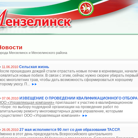
Новости
орода Мензелинск и Мензелинского района
Cельская жизнь
11.06.2010
После прошедших дождей стали отрастать новые почки в корневищах, начали
появляться новые побеги. В связи с этим, сейчас нужно скорее убирать первы
укос многолетних трав, чтобы дать возможность сформироваться хорошему
торому укосу. П...
ИЗВЕЩЕНИЕ О ПРОВЕДЕНИИ КВАЛИФИКАЦИОННОГО ОТБОРА
07.06.2010
ООО «Управляющая компания»
приглашает к участию в квалификационном
отборе: по выбору подрядной организации на проведение работ по
капитальному ремонту многоквартирных домов управление, которыми
осуществляет ООО «Управляющая компания»
27 мая исполняется 90 лет со дня образования ТАССР.
26.05.2010
Именно в этот день председатель Всероссийского центрального