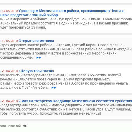
Уроженцам Мензелинского района, проживающим в Челнах,
14.05.2010
нынче предстоит сложный выбор.
Нынче в деревнях и районах Сабантуи пройдут 12–13 июня. В больших города
национальный праздник состоится в один из этих дней, а в Казани праздник
будет проводиться 19 июня.
Открыты памятники
12.05.2010
В трёх деревнях нашего района – Атрякли, Русский Каран, Новое Мазино –
состоялись открытия памятников. Д.ГАЛИЕВ Глава района побывал в каждой и
этих трёх деревень и принял участие в торжественных мероприятиях,
посвящённых 65-ле...
«Целую твои глаза»
29.04.2010
Мензелинский татгосдрамтеатр имени С.Амутбаева к 65-летию Великой
Победы и к 100-летию поэта-героя Ф.Карима приурочил премьеру
драматической повести режиссёра Рената Аюпова по произведению Рената
Хариса «Књзлђрећнђн њбеп...
2 мая на татарском кладбище Мензелинска состоится субботни
29.04.2010
В подтверждение слов «Помни могилы умерших» 2 мая на татарском кладбищ
Мензелинска состоится субботник, он начнется в 8 часов утра. Будут машины,
чтобы погрузить мусор. Приходите, уважаемые мензелинцы!
сего новостей:
791