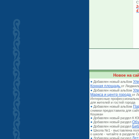
С
2
4
Новое на сай
Ули
Добавлен новый альбом
Конная площадь
от Людмил
Ул
Добавлен новый альбом
Маркса и центр города
от 
Интересные профессиональн
для жителей и гостей города
Па
Добавлен новый альбом
снимки предоставила для сай
Кошман
Добавлен новый раздел К
Объ
Добавлен новый раздел
Биб
Добавлен новый раздел
Школа №1 - выставлена по
о школе - читайте в разделе
Дет
Добавлен новый раздел