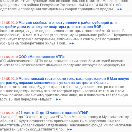
ПОСТАНОВЛЕНИЕ Руководителя исполнительного комитета Мензелинского
муниципального района Республики Татарстан №414 от 14.04.2010 г. «О
подготовке и проведении пятидневных сборов с учащимися предвы...
Мы уже сообщали о поступлении в район субсидий для
14.05.2010
постройки дома или покупки квартиры для ветеранов ВОВ.
Пожилые люди, их дети недопонимают некоторых тонкостей этой акции. В
оскресенье, 16 мая, в 9 часов утра, глава муниципального района Г.Куприянов
организует встречу с ветеранами, включенными в список для получения
субсидии на приобретение жилья. Приг...
ООО «Мензелинское АТП»
14.05.2010
ООО «Мензелинское АТП» по многочисленным просьбам жителей поселка
Изыскателей возобновляет движение городского автобуса по маршруту №1.
Мензелинский театр после того, как, подготовив к 9 Мая новую
14.05.2010
программу, поразил мензелинцев, уехал на гастроли в Казань.
На спектакли, которые будут сыграны в Казани, дирекция театра возлагает
большие надежды, потому что эти гастроли организованы не только с тем,
чтобы показать казанскому зрителю свое лицо, но и пополнить театральную
кассу. 16 мая передача «Мђд&#...
21 мая, с 11 до 13 часов, в здании УПФР
14.05.2010
21 мая, с 11 до 13 часов, в здании УПФР по Мензелинскому и Муслюмовскому
районам РТ будет осуществлять прием граждан Виль Марсович Юматов -
заместитель управляющего Отделением Пенсионного фонда РФ по Республик
Татарстан. Запись осуществляется по...