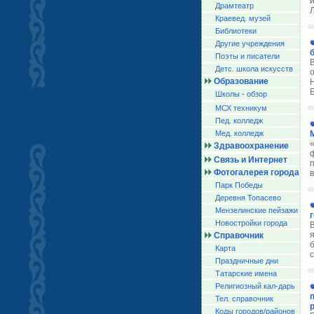
Драмтеатр
Краевед. музей
Библиотеки
Другие учреждения
Поэты и писатели
Детс. школа искусств
Образование
Школы - обзор
МСХ техникум
Пед. колледж
Мед. колледж
Здравоохранение
Связь и Интернет
Фотогалерея города
в
Парк Победы
Деревня Топасево
Мензелинские пейзажи
Новостройки города
В
Справочник
Карта
Праздничные дни
Татарские имена
Религиозный кал-дарь
Тел. справочник
Коды городов/райoнов