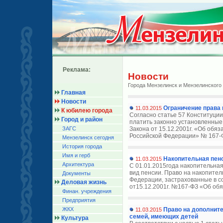
Реклама:
Новости
Города Мензелинск и Мензелинского
Главная
Новости
Ограничение права
11.03.2015
К юбилею города
Согласно статье 57 Конституци
Город и район
платить законно установленные н
ЗАГС
Закона от 15.12.2001г. «Об обя
Российской Федерации» № 167-Ф
Мензелинск сегодня
История города
Имя и герб
Накопительная пен
11.03.2015
Архитектура
С 01.01.2015года накопительна
вид пенсии. Право на накопите
Документы
Федерации, застрахованные в с
Деловая жизнь
от15.12.2001г. №167-ФЗ «Об обя
Финан. учреждения
Предприятия
ЖКХ
Право на дополнит
11.03.2015
семей, имеющих детей
Культура