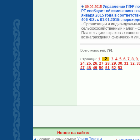
Управление ПФР по
09.02.2015
РТ сообщает об изменениях в з
января 2015 года в соответств
406-ФЗ: с 01.01.2015г. перехо
- Организации и индивидуальн
сельскохозяйственный налог; - 
Плательщики страховых взносо
вознаграждения физическим лиц
Всего новостей:
791
2
1
,
,
3
,
4
,
5
,
6
,
7
,
8
,
9
,
Страницы:
24
,
25
,
26
,
27
,
28
,
29
,
30
,
31
,
32
,
3
47
,
48
,
49
,
50
,
51
,
52
,
53
,
Новое на сайте:
Улица Тукая и
Добавлен новый альбом