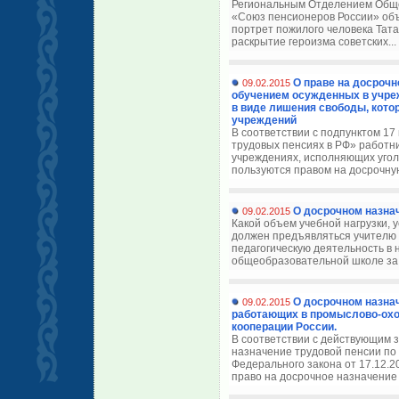
Региональным Отделением Обще
«Союз пенсионеров России» об
портрет пожилого человека Тата
раскрытие героизма советских...
О праве на досрочн
09.02.2015
обучением осужденных в учре
в виде лишения свободы, кото
учреждений
В соответствии с подпунктом 17
трудовых пенсиях в РФ» работн
учреждениях, исполняющих угол
пользуются правом на досрочную
О досрочном назна
09.02.2015
Какой объем учебной нагрузки, 
должен предъявляться учителю 
педагогическую деятельность в 
общеобразовательной школе за 
О досрочном назна
09.02.2015
работающих в промыслово-охо
кооперации России.
В соответствии с действующим 
назначение трудовой пенсии по с
Федерального закона от 17.12.2
право на досрочное назначение 