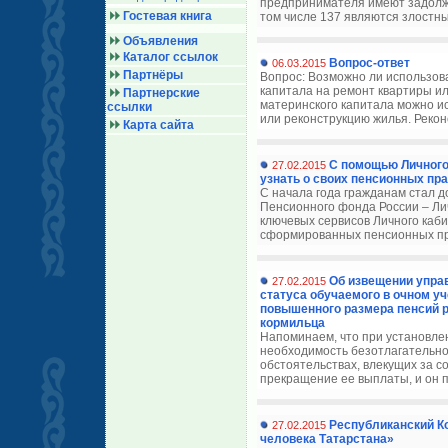
предпринимателя имеют задолжен
Гостевая книга
том числе 137 являются злостны
Объявления
Каталог ссылок
Вопрос-ответ
06.03.2015
Партнёры
Вопрос: Возможно ли использова
капитала на ремонт квартиры ил
Партнерские
материнского капитала можно ис
ссылки
или реконструкцию жилья. Реконс
Карта сайта
С помощью Личного
27.02.2015
узнать о своих пенсионных пр
С начала года гражданам стал 
Пенсионного фонда России – Ли
ключевых сервисов Личного каб
сформированных пенсионных пра
Об извещении упра
27.02.2015
статуса обучаемого в очном у
повышенного размера пенсий р
кормильца
Напоминаем, что при установле
необходимость безотлагательн
обстоятельствах, влекущих за 
прекращение ее выплаты, и он п
Республиканский К
27.02.2015
человека Татарстана»