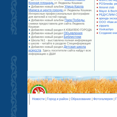
Агентство не
Конная площадь
от Людмилы Кошман
POSmedia: р
Улица Карла
Добавлен новый альбом
Amoret club
Маркса и центр города
от Людмилы Кошман.
Mayer & Boch
Интересные профессиональные фотографии
РЕДУСЛИМ 
для жителей и гостей города
аренда-экска
Парк Победы
Добавлен новый альбом
,
ООО «Кам.и
снимки предоставила для сайта Людмила
zipparts
Кошман
Vsekashpo
Добавлен новый раздел К ЮБИЛЕЮ ГОРОДА
Объявления
Создание кни
Добавлен новый раздел
Библиотеки
Добавлен новый раздел
Школа №1 - выставлена полная информация
о школе - читайте в разделе Специнформация
Детская школа
Добавлен новый раздел
искусств
. Здесь посетители сайта найдут всю
информацию о ДШИ
Новости
|
Город и район
|
Образование
|
Фотогалерея
|
Г