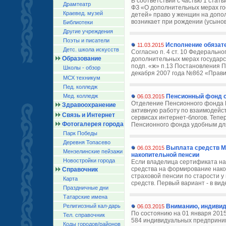
В соответствии с частью 1 стат
Драмтеатр
ФЗ «О дополнительных мерах г
Краевед. музей
детей» право у женщин на допо
возникает при рождении (усынов
Библиотеки
Другие учреждения
Поэты и писатели
Исполнение обязат
11.03.2015
Детс. школа искусств
Согласно п. 4 ст. 10 Федерально
Образование
дополнительных мерах государс
подп. «ж» п.13 Постановления 
Школы - обзор
декабря 2007 года №862 «Прави
МСХ техникум
Пед. колледж
Мед. колледж
Пенсионный фонд с
06.03.2015
Отделение Пенсионного фонда Р
Здравоохранение
активную работу по взаимодейст
Связь и Интернет
сервисах интернет-блогов. Теп
Фотогалерея города
Пенсионного фонда удобным для
Парк Победы
Деревня Топасево
Выплата средств М
06.03.2015
Мензелинские пейзажи
накопительной пенсии
Новостройки города
Если владелица сертификата на
средства на формирование нако
Справочник
страховой пенсии по старости у
Карта
средств. Первый вариант - в виде
Праздничные дни
Татарские имена
Религиозный кал-дарь
Вниманию, индиви
06.03.2015
По состоянию на 01 января 2015
Тел. справочник
584 индивидуальных предприним
Коды городов/райoнов