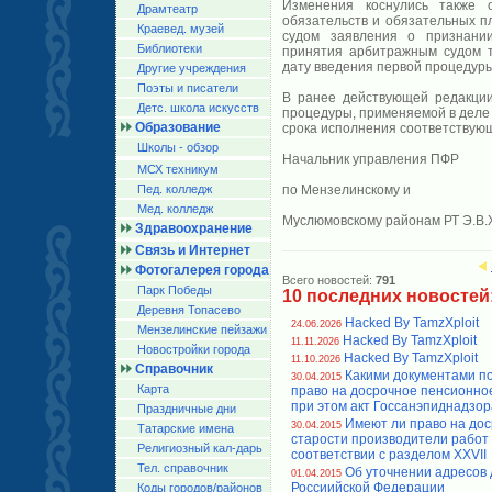
Изменения коснулись также 
Драмтеатр
обязательств и обязательных п
Краевед. музей
судом заявления о признани
Библиотеки
принятия арбитражным судом т
дату введения первой процедуры
Другие учреждения
Поэты и писатели
В ранее действующей редакции
Детс. школа искусств
процедуры, применяемой в деле
Образование
срока исполнения соответствующ
Школы - обзор
Начальник управления ПФР
МСХ техникум
Пед. колледж
по Мензелинскому и
Мед. колледж
Муслюмовскому районам РТ Э.В
Здравоохранение
Связь и Интернет
Фотогалерея города
Всего новостей:
791
Парк Победы
10 последних новостей
Деревня Топасево
Hacked By TamzXploit
24.06.2026
Мензелинские пейзажи
Hacked By TamzXploit
11.11.2026
Новостройки города
Hacked By TamzXploit
11.10.2026
Справочник
Какими документами п
30.04.2015
Карта
право на досрочное пенсионно
при этом акт Госсанэпиднадзор
Праздничные дни
Имеют ли право на дос
30.04.2015
Татарские имена
старости производители работ 
Религиозный кал-дарь
соответствии с разделом XXVII
Тел. справочник
Об уточнении адресов
01.04.2015
Россиийской Федерации
Коды городов/райoнов