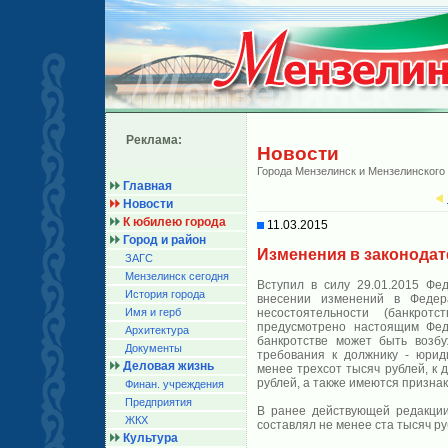
Реклама:
Новости
Города Мензелинск и Мензелинского
Главная
Новости
К юбилею города
11.03.2015
Город и район
Изменения в законодат
ЗАГС
Мензелинск сегодня
Вступил в силу 29.01.2015 Ф
История города
внесении изменений в Феде
Имя и герб
несостоятельности (банкрот
предусмотрено настоящим Фед
Архитектура
банкротстве может быть возб
Документы
требования к должнику - юрид
Деловая жизнь
менее трехсот тысяч рублей, к 
рублей, а также имеются призна
Финан. учреждения
Предприятия
В ранее действующей редакции
ЖКХ
составлял не менее ста тысяч ру
Культура