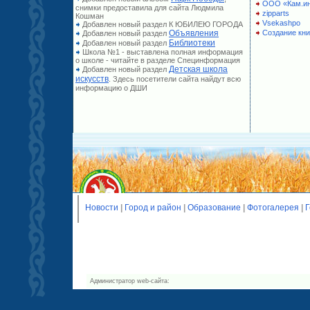
ООО «Кам.и
снимки предоставила для сайта Людмила
zipparts
Кошман
Vsekashpo
Добавлен новый раздел К ЮБИЛЕЮ ГОРОДА
Объявления
Создание кни
Добавлен новый раздел
Библиотеки
Добавлен новый раздел
Школа №1 - выставлена полная информация
о школе - читайте в разделе Специнформация
Детская школа
Добавлен новый раздел
искусств
. Здесь посетители сайта найдут всю
информацию о ДШИ
Новости
|
Город и район
|
Образование
|
Фотогалерея
|
Г
Администратор web-сайта: