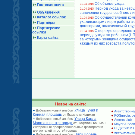
Об объеме ухода.
01.04.2015
Гостевая книга
Период ухода за нетру
01.04.2015
Объявления
заявлению трудоспособного ли
Каталог ссылок
Об осуществлении ком
01.04.2015
ухаживающим лицом работы в с
Партнёры
договорами, оплачиваемой труд
Партнерские
О порядке определяет
01.04.2015
ссылки
периода ухода за ребенком (НПi
Карта сайта
за которыми женщина осуществ
каждым из них возраста полуто
Новое на сайте:
Улица Тукая и
Добавлен новый альбом
Агентство не
Конная площадь
от Людмилы Кошман
POSmedia: р
Улица Карла
Добавлен новый альбом
Amoret club
Маркса и центр города
от Людмилы Кошман.
Mayer & Boch
Интересные профессиональные фотографии
РЕДУСЛИМ 
для жителей и гостей города
аренда-экска
Парк Победы
Добавлен новый альбом
,