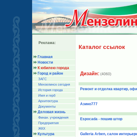
Реклама:
Каталог ссылок
Главная
Новости
К юбилею города
Дизайн:
Город и район
(4060)
ЗАГС
Мензелинск сегодня
Ремонт и отделка квартир, оф
История города
Имя и герб
Архитектура
Азино777
Документы
Деловая жизнь
Финан. учреждения
Espocada - пошив штор
Предприятия
ЖКХ
Культура
Galleria Arben, салон интерье