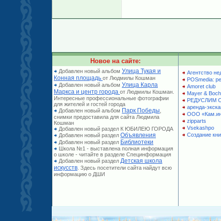
Новое на сайте:
Улица Тукая и
Добавлен новый альбом
Агентство не
Конная площадь
от Людмилы Кошман
POSmedia: р
Улица Карла
Добавлен новый альбом
Amoret club
Маркса и центр города
от Людмилы Кошман.
Mayer & Boch
Интересные профессиональные фотографии
РЕДУСЛИМ 
для жителей и гостей города
аренда-экска
Парк Победы
Добавлен новый альбом
,
ООО «Кам.и
снимки предоставила для сайта Людмила
zipparts
Кошман
Vsekashpo
Добавлен новый раздел К ЮБИЛЕЮ ГОРОДА
Объявления
Создание кни
Добавлен новый раздел
Библиотеки
Добавлен новый раздел
Школа №1 - выставлена полная информация
о школе - читайте в разделе Специнформация
Детская школа
Добавлен новый раздел
искусств
. Здесь посетители сайта найдут всю
информацию о ДШИ