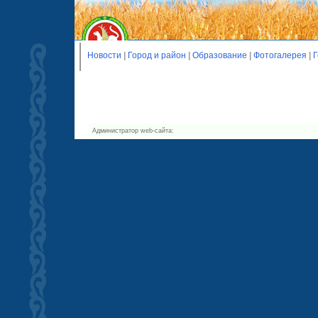
Новости
|
Город и район
|
Образование
|
Фотогалерея
|
Г
Администратор web-сайта: