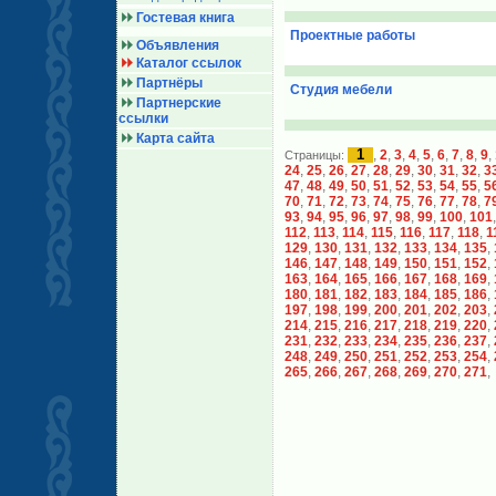
Гостевая книга
Проектные работы
Объявления
Каталог ссылок
Партнёры
Студия мебели
Партнерские
ссылки
Карта сайта
1
,
2
,
3
,
4
,
5
,
6
,
7
,
8
,
9
,
Страницы:
24
,
25
,
26
,
27
,
28
,
29
,
30
,
31
,
32
,
3
47
,
48
,
49
,
50
,
51
,
52
,
53
,
54
,
55
,
5
70
,
71
,
72
,
73
,
74
,
75
,
76
,
77
,
78
,
7
93
,
94
,
95
,
96
,
97
,
98
,
99
,
100
,
101
112
,
113
,
114
,
115
,
116
,
117
,
118
,
1
129
,
130
,
131
,
132
,
133
,
134
,
135
,
146
,
147
,
148
,
149
,
150
,
151
,
152
,
163
,
164
,
165
,
166
,
167
,
168
,
169
,
180
,
181
,
182
,
183
,
184
,
185
,
186
,
197
,
198
,
199
,
200
,
201
,
202
,
203
,
214
,
215
,
216
,
217
,
218
,
219
,
220
,
231
,
232
,
233
,
234
,
235
,
236
,
237
,
248
,
249
,
250
,
251
,
252
,
253
,
254
,
265
,
266
,
267
,
268
,
269
,
270
,
271
,