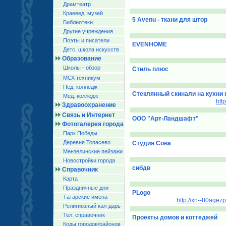
Драмтеатр
Краевед. музей
5 Avenu - ткани для штор
Библиотеки
Другие учреждения
Поэты и писатели
EVENHOME
Детс. школа искусств
Образование
Школы - обзор
Стиль плюс
МСХ техникум
Пед. колледж
Стеклянный скинали на кухни 
Мед. колледж
http
Здравоохранение
Связь и Интернет
ООО "Арт-Ландшафт"
Фотогалерея города
Парк Победы
Деревня Топасево
Студия Сова
Мензелинские пейзажи
Новостройки города
сибдв
Справочник
Карта
Праздничные дни
PLogo
Татарские имена
http://xn--80age
Религиозный кал-дарь
Тел. справочник
Проекты домов и коттеджей
Коды городов/райoнов