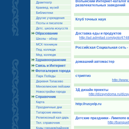
Волынский Интернет-каталог к
Драмтеатр
развлекательных заведений
Краевед. музей
Библиотеки
Другие учреждения
Клуб точных наук
Поэты и писатели
Детс. школа искусств
Образование
Доставка еды и продуктов
http://ad.admitad.com/goto/4
Школы - обзор
МСХ техникум
Российская Социальная сеть -
Пед. колледж
Мед. колледж
Здравоохранение
домашний автомастер
Связь и Интернет
Фотогалерея города
стриптиз
Парк Победы
http://www.
Деревня Топасево
Мензелинские пейзажи
3Д дизайн проекты
Новостройки города
http://dizayndoma.ru/diz
Справочник
Карта
http://rusyelp.ru
Праздничные дни
Татарские имена
Религиозный кал-дарь
Детские праздники - Лимпопо 
http://banque
Тел. справочник
Коды городов/райoнов