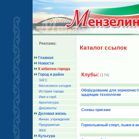
Реклама:
Каталог ссылок
Главная
Новости
К юбилею города
Клубы:
Город и район
(174)
ЗАГС
Мензелинск сегодня
Оборудование для зерноочистк
История города
щадящие технологии
Имя и герб
Архитектура
Документы
Схемы оригами
Деловая жизнь
Финан. учреждения
Предприятия
Горнолыжный спорт, лыжи и а
ЖКХ
Культура