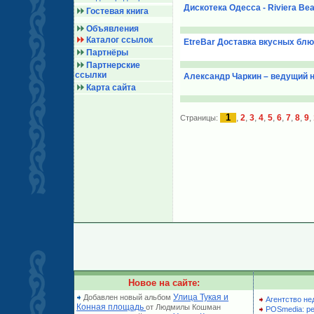
Дискотека Одесса - Riviera Bea
Гостевая книга
Объявления
Каталог ссылок
EtreBar Доставка вкусных блю
Партнёры
Партнерские
ссылки
Александр Чаркин – ведущий н
Карта сайта
1
,
2
,
3
,
4
,
5
,
6
,
7
,
8
,
9
,
Страницы:
Новое на сайте:
Улица Тукая и
Добавлен новый альбом
Агентство не
Конная площадь
от Людмилы Кошман
POSmedia: р