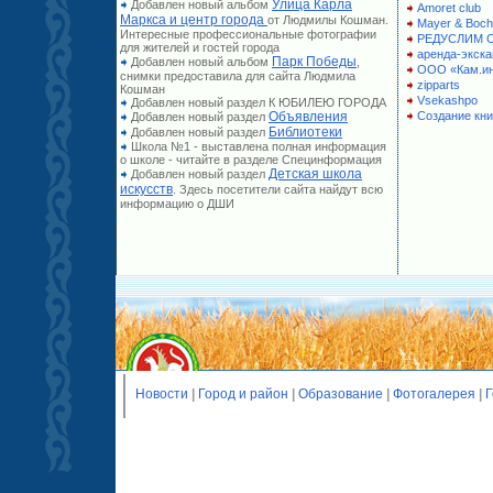
Улица Карла
Добавлен новый альбом
Amoret club
Маркса и центр города
от Людмилы Кошман.
Mayer & Boch
Интересные профессиональные фотографии
РЕДУСЛИМ 
для жителей и гостей города
аренда-экска
Парк Победы
Добавлен новый альбом
,
ООО «Кам.и
снимки предоставила для сайта Людмила
zipparts
Кошман
Vsekashpo
Добавлен новый раздел К ЮБИЛЕЮ ГОРОДА
Объявления
Создание кни
Добавлен новый раздел
Библиотеки
Добавлен новый раздел
Школа №1 - выставлена полная информация
о школе - читайте в разделе Специнформация
Детская школа
Добавлен новый раздел
искусств
. Здесь посетители сайта найдут всю
информацию о ДШИ
Новости
|
Город и район
|
Образование
|
Фотогалерея
|
Г