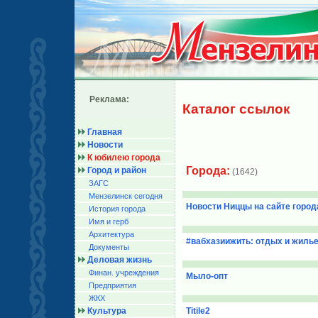
Реклама:
Каталог ссылок
Главная
Новости
К юбилею города
Города:
Город и район
(1642)
ЗАГС
Мензелинск сегодня
Новости Ниццы на сайте горо
История города
Имя и герб
Архитектура
#вабхазиижить: отдых и жилье
Документы
Деловая жизнь
Финан. учреждения
Мыло-опт
Предприятия
ЖКХ
Культура
Titile2