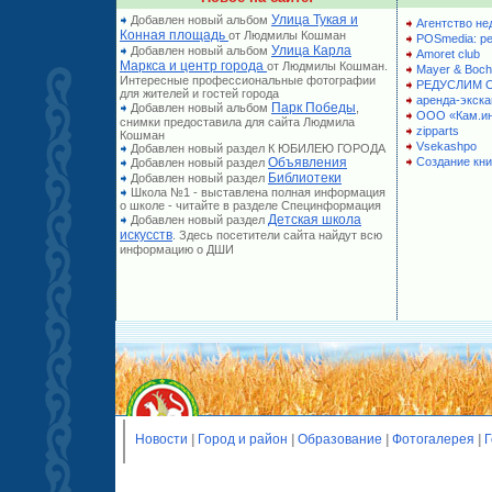
Улица Тукая и
Добавлен новый альбом
Агентство не
Конная площадь
от Людмилы Кошман
POSmedia: р
Улица Карла
Добавлен новый альбом
Amoret club
Маркса и центр города
от Людмилы Кошман.
Mayer & Boch
Интересные профессиональные фотографии
РЕДУСЛИМ 
для жителей и гостей города
аренда-экска
Парк Победы
Добавлен новый альбом
,
ООО «Кам.и
снимки предоставила для сайта Людмила
zipparts
Кошман
Vsekashpo
Добавлен новый раздел К ЮБИЛЕЮ ГОРОДА
Объявления
Создание кни
Добавлен новый раздел
Библиотеки
Добавлен новый раздел
Школа №1 - выставлена полная информация
о школе - читайте в разделе Специнформация
Детская школа
Добавлен новый раздел
искусств
. Здесь посетители сайта найдут всю
информацию о ДШИ
Новости
|
Город и район
|
Образование
|
Фотогалерея
|
Г