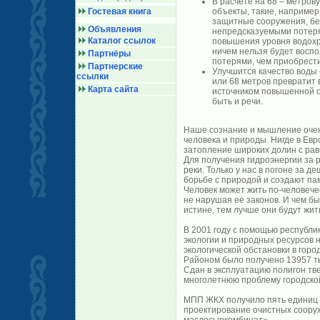
В расчете на 68 – метров
Гостевая книга
объекты, такие, например
защитные сооружения, без
Объявления
непредсказуемыми потеря
Каталог ссылок
повышения уровня водохр
ничем нельзя будет восп
Партнёры
потерями, чем приобрест
Партнерские
Улучшится качество воды
ссылки
или 68 метров превратит 
Карта сайта
источником повышенной оп
быть и речи.
Наше сознание и мышление очен
человека и природы. Нигде в Евр
затопление широких долин с ра
Для получения гидроэнергии за 
реки. Только у нас в погоне за 
борьбе с природой и создают па
Человек может жить по-человечес
не нарушая ее законов. И чем б
истине, тем лучше они будут жит
В 2001 году с помощью республи
экологии и природных ресурсов
экологической обстановки в горо
Районом было получено 13957 ты
Сдан в эксплуатацию полигон т
многолетнюю проблему городской
МПП ЖКХ получило пять единиц 
проектирование очистных соору