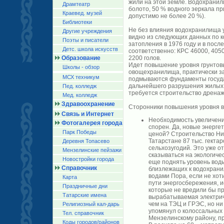
жили на этой земле. Водохрани
Драмтеатр
болото, 50 % водного зеркала п
Краевед. музей
допустимо не более 20 %).
Библиотеки
Не без влияния водохранилища у
Другие учреждения
видно из следующих данных по к
Поэты и писатели
затопления в 1976 году и в пос
Детс. школа искусств
соответственно: КРС 46000, 4050
Образование
2200 голов.
Идет повышение уровня грунтовы
Школы - обзор
овощехранилища, практически з
МСХ техникум
подмываются фундаменты госуд
дальнейшего разрушения жилых 
Пед. колледж
требуется строительство дрена
Мед. колледж
Здравоохранение
Сторонники повышения уровня в
Связь и Интернет
Необходимость увеличения
Фотогалерея города
спорен. Да, новые энерге
Парк Победы
ценой? Строительство Ни
Татарстане 87 тыс. гектар
Деревня Топасево
сельхозугодий. Это уже о
Мензелинские пейзажи
сказываться на экологичес
Новостройки города
еще поднять уровень воды
Справочник
близлежащих к водохран
водами Пора, если не хот
Карта
пути энергосбережения, и
Праздничные дни
которые не вредили бы пр
Татарские имена
вырабатываемая электрич
чем на ТЭЦ и ГРЭС, но н
Религиозный кал-дарь
упомянул о колоссальных
Тел. справочник
Мензелинскому району, п
Коды городов/райoнов