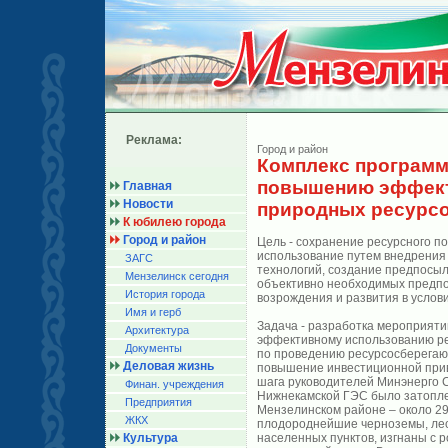
Реклама:
Город и район
Комплекс программ
повышению эффект
Главная
Новости
природных ресурс
К юбилею города
Город и район
Цель - сохранение ресурсного п
использование путем внедрения
ЗАГС
технологий, создание предпосыл
Мензелинск сегодня
объективно необходимых предпо
История города
возрождения и развития в усло
Имя и герб
Задача - разработка мероприяти
Архитектура
эффективному использованию ре
Документы
по проведению ресурсосберегаю
Деловая жизнь
повышение инвестиционной прив
шага руководителей Минэнерго 
Финан. учреждения
Нижнекамской ГЭС было затоплено
Предприятия
Мензелинском районе – около 29
ЖКХ
плодороднейшие черноземы, лес
Культура
населенных пунктов, изгнаны с 