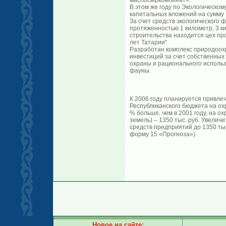
маслосыркомбинат».
В этом же году по Экологическо
капитальных вложений на сумму 1
За счет средств экологического
протяженностью 1 километр, 3 к
строительства находится цех п
лет Татарии"
Разработан комплекс природоох
инвестиций за счет собственных
охраны и рационального использ
фауны.
К 2006 году планируется привле
Республиканского бюджета на охр
% больше, чем в 2001 году, на о
земель) – 1350 тыс. руб. Увеличи
средств предприятий до 1350 тыс.
форму 15 «Прогноза»).
Новое на сайте: