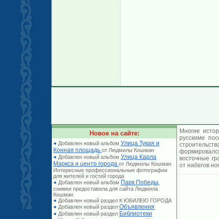
Многие истор
Новое на сайте:
русскими по
Улица Тукая и
Добавлен новый альбом
строительст
Конная площадь
от Людмилы Кошман
формировался
Улица Карла
Добавлен новый альбом
восточные гр
Маркса и центр города
от Людмилы Кошман.
от набегов но
Интересные профессиональные фотографии
для жителей и гостей города
Парк Победы
Добавлен новый альбом
,
снимки предоставила для сайта Людмила
Кошман
Добавлен новый раздел К ЮБИЛЕЮ ГОРОДА
Объявления
Добавлен новый раздел
Библиотеки
Добавлен новый раздел