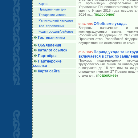
гг. организации федеральной 
Карта
Управление Пенсионного фонда в Ме
Праздничные дни
мая по 9 мая 2015 года осуществл
подробнее
2014 го
... (
)
Татарские имена
Религиозный кал-дарь
Об объеме ухода.
01.04.2015
Тел. справочник
Вопросы назначения и осу
Коды городов/райoнов
компенсационных выплат урегу
Российской Федерации от 26.12.2
Гостевая книга
Правительства Российской Федера
осуществлении ежемесячных комп
...
Объявления
Каталог ссылок
Период ухода за нетр
01.04.2015
Партнёры
включается в стаж по заявлени
Порядок подтверждения перио
Партнерские
трудоспособным лицом за инвалидом
ссылки
в возрасте до 18 лет или за лицо
Карта сайта
определен пунктом 27 Правил подсч
подробнее
стажа дл
... (
)