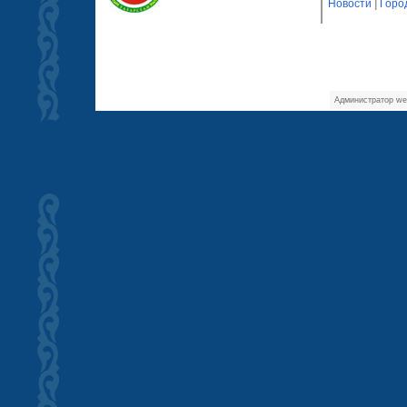
Новости
|
Горо
Администратор we