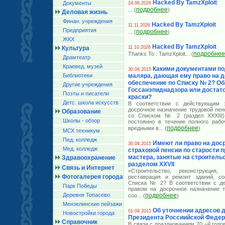
Hacked By TamzXploit
Документы
24.06.2026
подробнее
... (
)
Деловая жизнь
Финан. учреждения
Hacked By TamzXploit
11.11.2026
Предприятия
подробнее
... (
)
ЖКХ
Hacked By TamzXploit
Культура
11.10.2026
подробнее
Thanks To : TamzXploit
... (
Драмтеатр
Краевед. музей
Какими документами по
30.04.2015
Библиотеки
маляра, дающая ему право на 
обеспечение по Списку № 2? Об
Другие учреждения
Госсанэпиднадзора или достат
Поэты и писатели
краски?
Детс. школа искусств
В соответствии с действующим з
досрочное назначение трудовой пен
Образование
со Списком № 2 (раздел XXXIII)
Школы - обзор
постоянно в течение полного рабо
подробнее
вредными в
... (
)
МСХ техникум
Пед. колледж
Имеют ли право на дос
30.04.2015
Мед. колледж
страховой пенсии по старости 
мастера, занятые на строительс
Здравоохранение
разделом XXVII
Связь и Интернет
«Строительство, реконструкция, 
Фотогалерея города
реставрация и ремонт зданий, со
Списка № 2? В соответствии с де
Парк Победы
правом на досрочное назначение т
Деревня Топасево
подробнее
соо
... (
)
Мензелинские пейзажи
Об уточнении адресов 
01.04.2015
Новостройки города
Президента Россиийской Феде
Справочник
В связи с празднованием 70 –й год