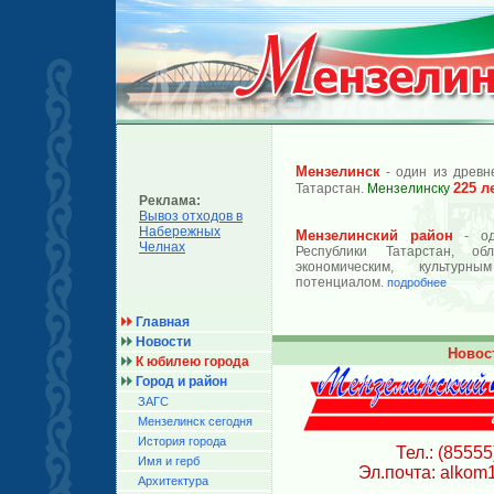
Мензелинск
- один из древн
225 л
Татарстан.
Мензелинску
Реклама:
Вывоз отходов в
Набережных
Мензелинский район
- од
Челнах
Республики Татарстан, об
экономическим, культурн
потенциалом.
подробнее
Главная
Новости
Новос
К юбилею города
Город и район
ЗАГС
Мензелинск сегодня
История города
Тел.: (85555
Имя и герб
Эл.почта: alkom
Архитектура