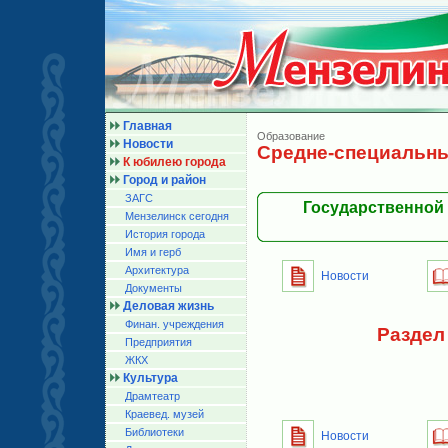
Главная
Образование
Новости
Средне-специальны
К юбилею города
Город и район
ЗАГС
Государственной
Мензелинск сегодня
История города
Имя и герб
Архитектура
Новости
Документы
Деловая жизнь
Финан. учреждения
Раздел
Предприятия
ЖКХ
Культура
Драмтеатр
Краевед. музей
Библиотеки
Новости