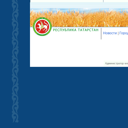
Новости
|
Горо
Администратор we