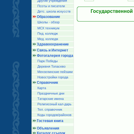
Другие учреждения
Поэты и писатели
Государственной
Детс. школа искусств
Образование
Школы - обзор
МСХ техникум
Пед. колледж
Мед. колледж
Здравоохранение
Связь и Интернет
Фотогалерея города
Парк Победы
Деревня Топасево
Мензелинские пейзажи
Новостройки города
Справочник
Карта
Праздничные дни
Татарские имена
Религиозный кал-дарь
Тел. справочник
Коды городов/райoнов
Гостевая книга
Объявления
Каталог ссылок