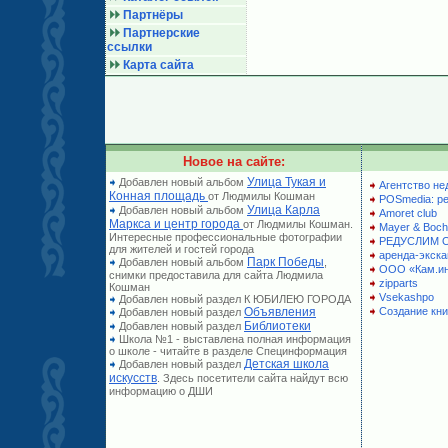
Партнёры
Партнерские
ссылки
Карта сайта
Новое на сайте:
Улица Тукая и
Добавлен новый альбом
Агентство не
Конная площадь
от Людмилы Кошман
POSmedia: р
Улица Карла
Добавлен новый альбом
Amoret club
Маркса и центр города
от Людмилы Кошман.
Mayer & Boch
Интересные профессиональные фотографии
РЕДУСЛИМ 
для жителей и гостей города
аренда-экска
Парк Победы
Добавлен новый альбом
,
ООО «Кам.и
снимки предоставила для сайта Людмила
zipparts
Кошман
Vsekashpo
Добавлен новый раздел К ЮБИЛЕЮ ГОРОДА
Объявления
Создание кни
Добавлен новый раздел
Библиотеки
Добавлен новый раздел
Школа №1 - выставлена полная информация
о школе - читайте в разделе Специнформация
Детская школа
Добавлен новый раздел
искусств
. Здесь посетители сайта найдут всю
информацию о ДШИ