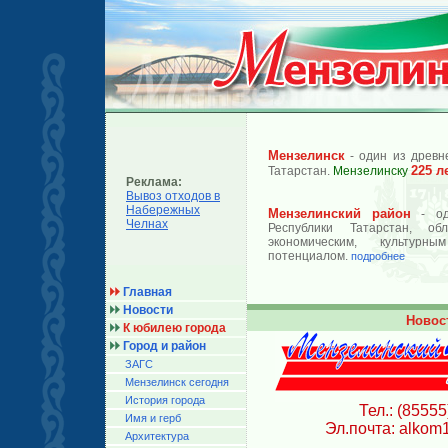
Мензелинск
- один из древн
225 л
Татарстан.
Мензелинску
Реклама:
Вывоз отходов в
Набережных
Мензелинский район
- од
Челнах
Республики Татарстан, об
экономическим, культурн
потенциалом.
подробнее
Главная
Новости
Новос
К юбилею города
Город и район
ЗАГС
Мензелинск сегодня
История города
Тел.: (85555
Имя и герб
Эл.почта: alkom
Архитектура