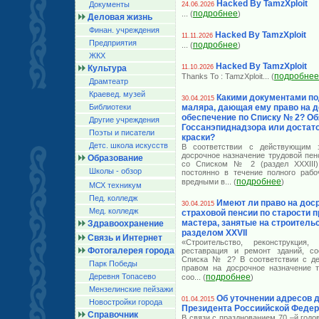
Hacked By TamzXploit
Документы
24.06.2026
подробнее
... (
)
Деловая жизнь
Финан. учреждения
Hacked By TamzXploit
11.11.2026
Предприятия
подробнее
... (
)
ЖКХ
Hacked By TamzXploit
Культура
11.10.2026
подробнее
Thanks To : TamzXploit
... (
Драмтеатр
Краевед. музей
Какими документами по
30.04.2015
Библиотеки
маляра, дающая ему право на 
обеспечение по Списку № 2? Об
Другие учреждения
Госсанэпиднадзора или достат
Поэты и писатели
краски?
Детс. школа искусств
В соответствии с действующим з
досрочное назначение трудовой пен
Образование
со Списком № 2 (раздел XXXIII)
Школы - обзор
постоянно в течение полного рабо
подробнее
вредными в
... (
)
МСХ техникум
Пед. колледж
Имеют ли право на дос
30.04.2015
Мед. колледж
страховой пенсии по старости 
мастера, занятые на строительс
Здравоохранение
разделом XXVII
Связь и Интернет
«Строительство, реконструкция, 
Фотогалерея города
реставрация и ремонт зданий, со
Списка № 2? В соответствии с де
Парк Победы
правом на досрочное назначение т
Деревня Топасево
подробнее
соо
... (
)
Мензелинские пейзажи
Об уточнении адресов 
01.04.2015
Новостройки города
Президента Россиийской Феде
Справочник
В связи с празднованием 70 –й год