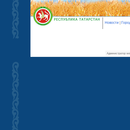
Новости
|
Горо
Администратор we