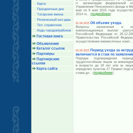
гг. организации федеральной 
Карта
Управление Пенсионного фонда в Ме
Праздничные дни
мая по 9 мая 2015 года осуществл
подробнее
2014 го
... (
)
Татарские имена
Религиозный кал-дарь
Об объеме ухода.
01.04.2015
Тел. справочник
Вопросы назначения и осу
Коды городов/райoнов
компенсационных выплат урегу
Российской Федерации от 26.12.2
Гостевая книга
Правительства Российской Федера
осуществлении ежемесячных комп
...
Объявления
Каталог ссылок
Период ухода за нетр
01.04.2015
Партнёры
включается в стаж по заявлени
Порядок подтверждения перио
Партнерские
трудоспособным лицом за инвалидом
ссылки
в возрасте до 18 лет или за лицо
Карта сайта
определен пунктом 27 Правил подсч
подробнее
стажа дл
... (
)