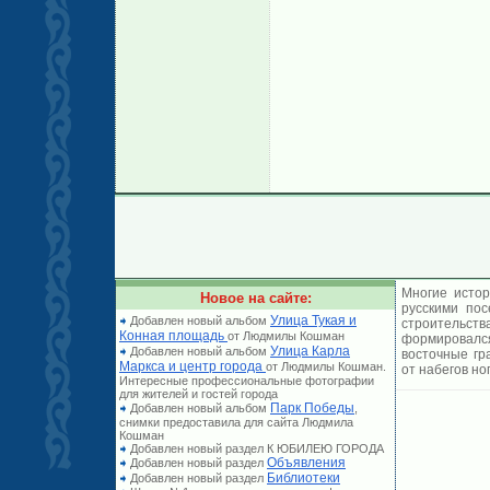
Многие истор
Новое на сайте:
русскими по
Улица Тукая и
Добавлен новый альбом
строительст
Конная площадь
от Людмилы Кошман
формировался
Улица Карла
Добавлен новый альбом
восточные гр
Маркса и центр города
от Людмилы Кошман.
от набегов но
Интересные профессиональные фотографии
для жителей и гостей города
Парк Победы
Добавлен новый альбом
,
снимки предоставила для сайта Людмила
Кошман
Добавлен новый раздел К ЮБИЛЕЮ ГОРОДА
Объявления
Добавлен новый раздел
Библиотеки
Добавлен новый раздел